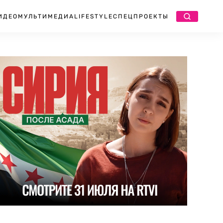
ИДЕО
МУЛЬТИМЕДИА
LIFESTYLE
СПЕЦПРОЕКТЫ