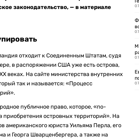
Г
нское законодательство, — в материале
07
Ф
в
07
упировать
М
р
ландия отходит к Соединенным Штатам, судя
07
мере, в распоряжении США уже есть острова,
Е
 XX веках. На сайте министерства внутренних
п
торый так и называется: «Процесс
07
рий».
одное публичное право, которое, «по-
ов приобретения островных территорий». На
ов американского юриста Уильяма Перла, его
а и Георга Шварценбергера, а также на