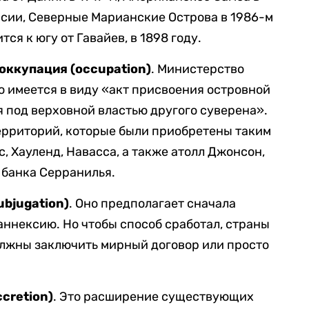
ссии, Северные Марианские Острова в 1986-м
ся к югу от Гавайев, в 1898 году.
оккупация (
occupation)
. Министерство
о имеется в виду «акт присвоения островной
я под верховной властью другого суверена».
ерриторий, которые были приобретены таким
, Хауленд, Навасса, а также атолл Джонсон,
 банка Серранилья.
ubjugation
)
. Оно предполагает сначала
аннексию. Но чтобы способ сработал, страны
лжны заключить мирный договор или просто
ccretion)
. Это расширение существующих