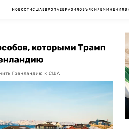
НОВОСТИ
США
ЕВРОПА
ЕВРАЗИЯ
ОБЪЯСНЯЕМ
МНЕНИЯ
В
пособов, которыми Трамп
ренландию
инить Гренландию к США