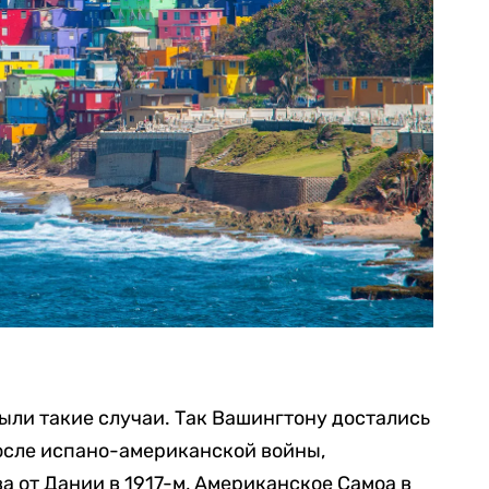
ли такие случаи. Так Вашингтону достались
после испано-американской войны,
 от Дании в 1917-м, Американское Самоа в