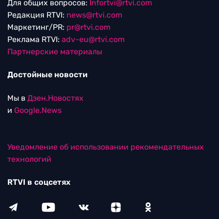
Для общих вопросов:
Infortvi@rtvi.com
Редакция RTVI:
news@rtvi.com
Маркетинг/PR:
pr@rtvi.com
Реклама RTVI:
adv-eu@rtvi.com
Партнерские материалы
Достойные новости
Мы в
Дзен.Новостях
и
Google.News
Уведомление об использовании рекомендательных
технологий
RTVI в соцсетях