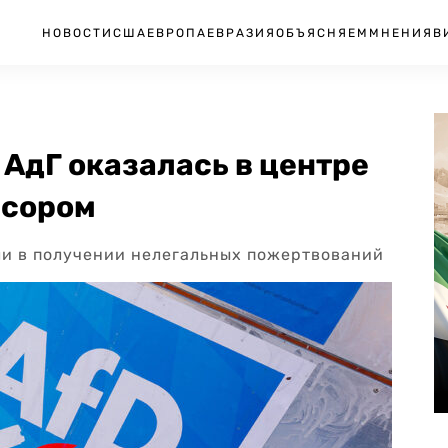
НОВОСТИ
США
ЕВРОПА
ЕВРАЗИЯ
ОБЪЯСНЯЕМ
МНЕНИЯ
В
АдГ оказалась в центре
нсором
ли в получении нелегальных пожертвований