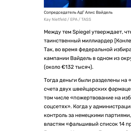
Сопредседатель АдГ Алис Вайдель
Kay Nietfeld / EPA / TASS
Между тем Spiegel утверждает, чт
таинственный миллиардер [Конле
Так, во время федеральной избир
кампании Вайдель в одном из окр
(около €132 тысяч).
Тогда деньги были разделены на 
счета двух швейцарских фармаце
том числе «пожертвование на из
соцсетях». Когда у администрац
контроль за немецкими партиями,
властям «фальшивый список 14 п