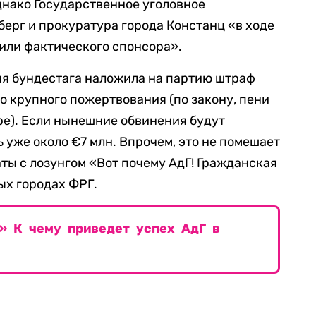
днако Государственное уголовное
ерг и прокуратура города Констанц «в ходе
или фактического спонсора».
ия бундестага наложила на партию штраф
го крупного пожертвования (по закону, пени
ре). Если нынешние обвинения будут
 уже около €7 млн. Впрочем, это не помешает
аты с лозунгом «Вот почему АдГ! Гражданская
ых городах ФРГ.
» К чему приведет успех АдГ в