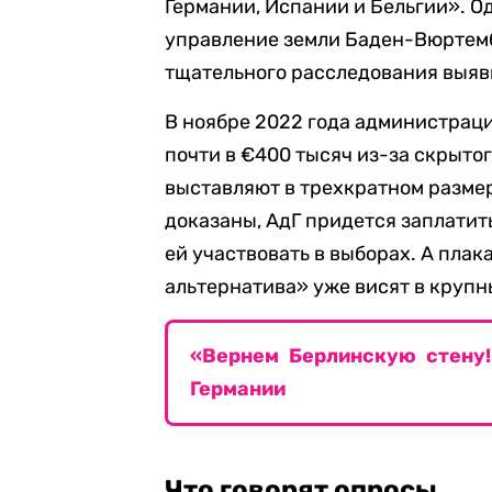
Германии, Испании и Бельгии». О
управление земли Баден-Вюртемб
тщательного расследования выяв
В ноябре 2022 года администрац
почти в €400 тысяч из-за скрыто
выставляют в трехкратном разме
доказаны, АдГ придется заплатить
ей участвовать в выборах. А плак
альтернатива» уже висят в крупн
«Вернем Берлинскую стену!
Германии
Что говорят опросы