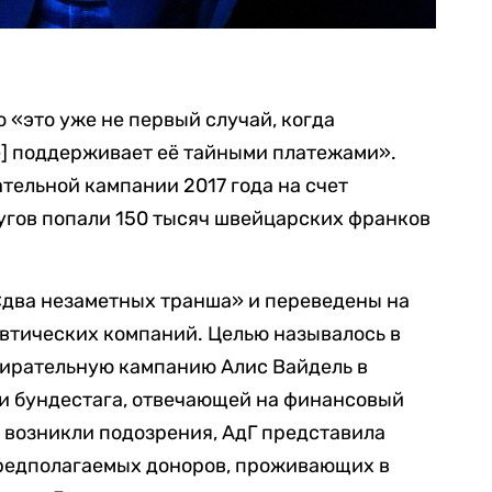
о «это уже не первый случай, когда
] поддерживает её тайными платежами».
ательной кампании 2017 года на счет
угов попали 150 тысяч швейцарских франков
«два незаметных транша» и переведены на
втических компаний. Целью называлось в
бирательную кампанию Алис Вайдель в
ии бундестага, отвечающей на финансовый
 возникли подозрения, АдГ представила
редполагаемых доноров, проживающих в