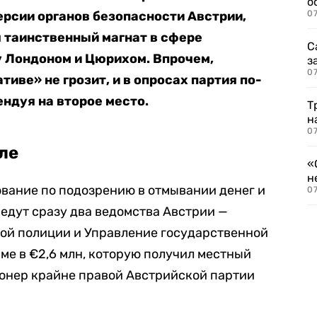
о
рсии органов безопасности Австрии,
07
 таинственный магнат в сфере
С
 Лондоном и Цюрихом. Впрочем,
з
07
тиве» не грозит, и в опросах партия по-
ендуя на второе место.
Т
н
07
ле
«
н
дование по подозрению в отмывании денег и
07
едут сразу два ведомства Австрии —
ой полиции и Управление государственной
мме в €2,6 млн, которую получил местный
ионер крайне правой Австрийской партии