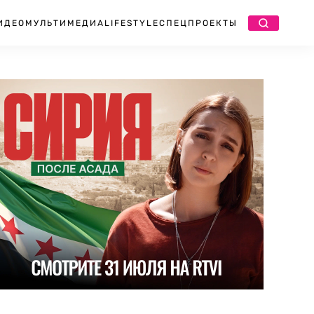
ИДЕО
МУЛЬТИМЕДИА
LIFESTYLE
СПЕЦПРОЕКТЫ