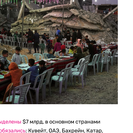
ыделены
$7 млрд, в основном странами
обязались
: Кувейт, ОАЭ, Бахрейн, Катар,