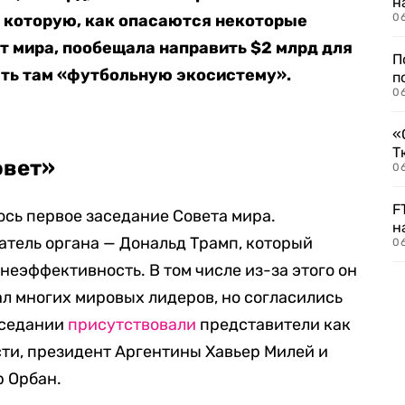
н
, которую, как опасаются некоторые
06
т мира, пообещала направить $2 млрд для
П
дать там «футбольную экосистему».
п
0
«
Т
овет»
06
F
ось первое заседание Совета мира.
н
тель органа — Дональд Трамп, который
06
неэффективность. В том числе из-за этого он
ал многих мировых лидеров, но согласились
заседании
присутствовали
представители как
сти, президент Аргентины Хавьер Милей и
 Орбан.