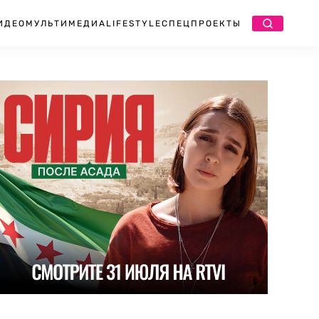
ИДЕО
МУЛЬТИМЕДИА
LIFESTYLE
СПЕЦПРОЕКТЫ