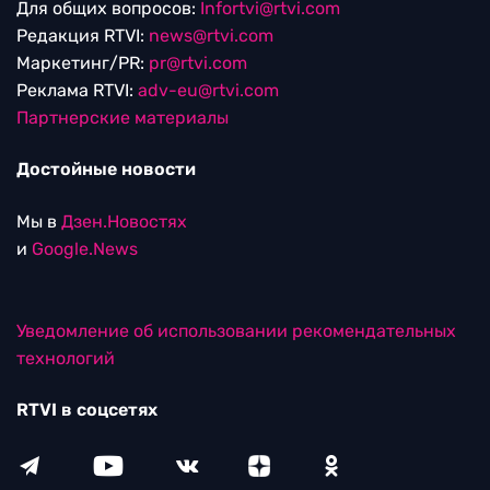
Для общих вопросов:
Infortvi@rtvi.com
Редакция RTVI:
news@rtvi.com
Маркетинг/PR:
pr@rtvi.com
Реклама RTVI:
adv-eu@rtvi.com
Партнерские материалы
Достойные новости
Мы в
Дзен.Новостях
и
Google.News
Уведомление об использовании рекомендательных
технологий
RTVI в соцсетях