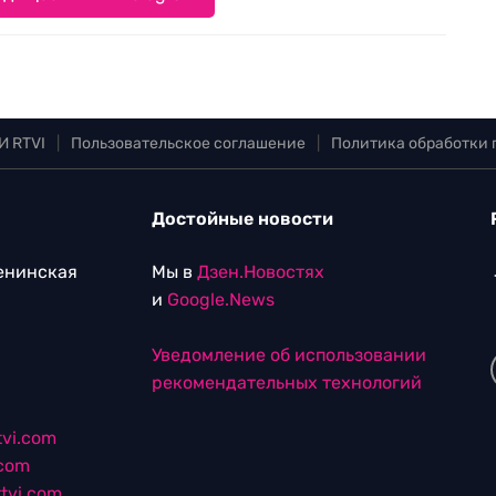
И RTVI
|
Пользовательское соглашение
|
Политика обработки
Достойные новости
Ленинская
Мы в
Дзен.Новостях
и
Google.News
Уведомление об использовании
рекомендательных технологий
vi.com
.com
tvi.com