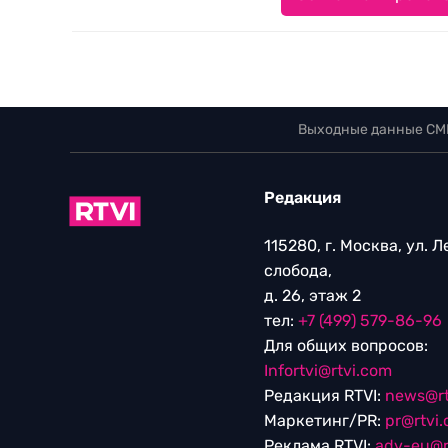
Выходные данные СМ
Редакция
115280, г. Москва, ул. 
слобода,
д. 26, этаж 2
тел:
+7 (499) 579-86-96
Для общих вопросов:
Infortvi@rtvi.com
Редакция RTVI:
news@rt
Маркетинг/PR:
pr@rtvi
Реклама RTVI:
adv-eu@r