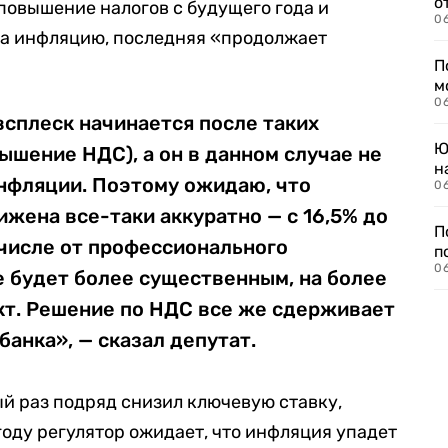
о
 повышение налогов с будущего года и
06
на инфляцию, последняя «продолжает
П
м
06
сплеск начинается после таких
Ю
ышение НДС), а он в данном случае не
н
инфляции. Поэтому ожидаю, что
06
ижена все-таки аккуратно — с 16,5% до
П
м числе от профессионального
п
0
е будет более существенным, на более
кт. Решение по НДС все же сдерживает
банка», — сказал депутат.
ый раз подряд снизил ключевую ставку,
 году регулятор ожидает, что инфляция упадет