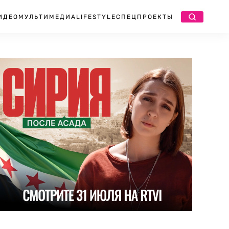
ИДЕО
МУЛЬТИМЕДИА
LIFESTYLE
СПЕЦПРОЕКТЫ