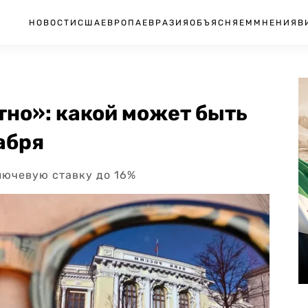
НОВОСТИ
США
ЕВРОПА
ЕВРАЗИЯ
ОБЪЯСНЯЕМ
МНЕНИЯ
В
тно»: какой может быть
абря
лючевую ставку до 16%