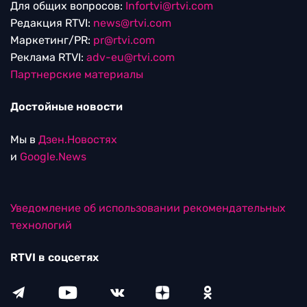
Для общих вопросов:
Infortvi@rtvi.com
Редакция RTVI:
news@rtvi.com
Маркетинг/PR:
pr@rtvi.com
Реклама RTVI:
adv-eu@rtvi.com
Партнерские материалы
Достойные новости
Мы в
Дзен.Новостях
и
Google.News
Уведомление об использовании рекомендательных
технологий
RTVI в соцсетях