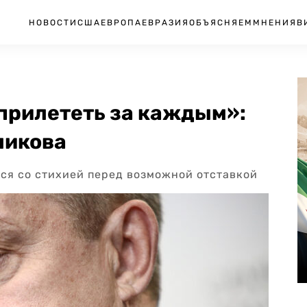
НОВОСТИ
США
ЕВРОПА
ЕВРАЗИЯ
ОБЪЯСНЯЕМ
МНЕНИЯ
В
прилететь за каждым»:
ликова
ься со стихией перед возможной отставкой