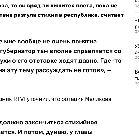
в
ва, то он вряд ли лишится поста, пока не
06
вия разгула стихии в республике, считает
«
р
06
е мне вообще не очень понятна
У
 губернатор там вполне справляется со
о
06
хи о его отставке ходят давно. Где-то
 на эту тему рассуждать не готов», —
В
т
06
едник RTVI уточнил, что ротация Меликова
 должно закончиться стихийное
тся. И потом, думаю, у главы