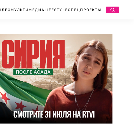
ИДЕО
МУЛЬТИМЕДИА
LIFESTYLE
СПЕЦПРОЕКТЫ