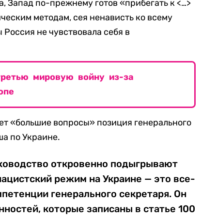
а, Запад по-прежнему готов «прибегать к <…>
еским методам, сея ненависть ко всему
 Россия не чувствовала себя в
ретью мировую войну из-за
опе
вает «большие вопросы» позиция генерального
а по Украине.
уководство откровенно подыгрывают
нацистский режим на Украине — это все-
мпетенции генерального секретаря. Он
нностей, которые записаны в статье 100