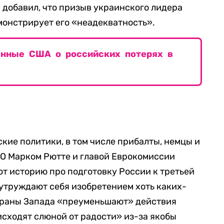
добавил, что призыв украинского лидера
емонстрирует его «неадекватность».
анные США о российских потерях в
кие политики, в том числе прибалты, немцы и
ТО Марком Рютте и главой Еврокомиссии
ют историю про подготовку России к третьей
 утруждают себя изобретением хоть каких-
страны Запада «преуменьшают» действия
исходят слюной от радости» из-за якобы