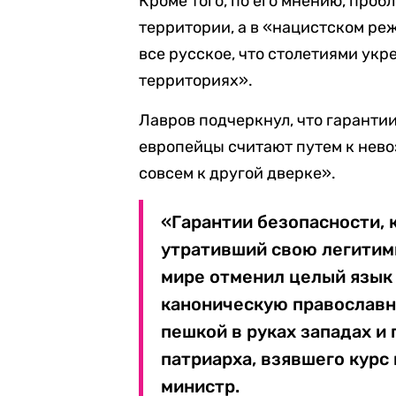
Кроме того, по его мнению, проб
территории, а в «нацистском ре
все русское, что столетиями ук
территориях».
Лавров подчеркнул, что гаранти
европейцы считают путем к нево
совсем к другой дверке».
«Гарантии безопасности, 
утративший свою легитим
мире отменил целый язык 
каноническую православну
пешкой в руках западах и
патриарха, взявшего курс 
министр.