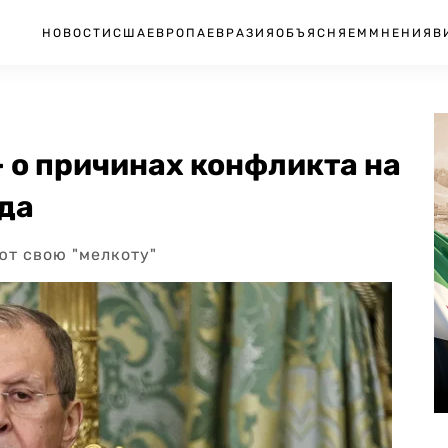
НОВОСТИ
США
ЕВРОПА
ЕВРАЗИЯ
ОБЪЯСНЯЕМ
МНЕНИЯ
В
— о причинах конфликта на
да
ют свою "мелкоту"