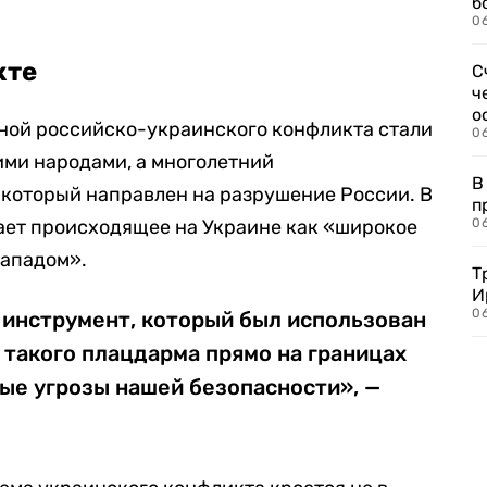
б
0
кте
С
ч
о
ной российско-украинского конфликта стали
0
ми народами, а многолетний
В
 который направлен на разрушение России. В
п
ает происходящее на Украине как «широкое
0
Западом».
Т
И
06
> инструмент, который был использован
такого плацдарма прямо на границах
ые угрозы нашей безопасности», —