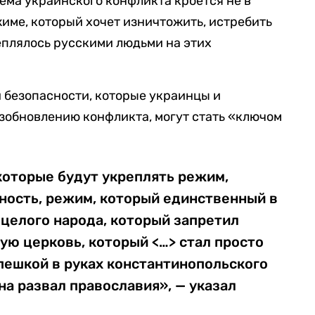
лема украинского конфликта кроется не в
жиме, который хочет изничтожить, истребить
реплялось русскими людьми на этих
и безопасности, которые украинцы и
зобновлению конфликта, могут стать «ключом
которые будут укреплять режим,
ность, режим, который единственный в
целого народа, который запретил
ю церковь, который <…> стал просто
 пешкой в руках константинопольского
на развал православия», — указал