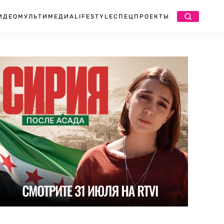
ИДЕО
МУЛЬТИМЕДИА
LIFESTYLE
СПЕЦПРОЕКТЫ