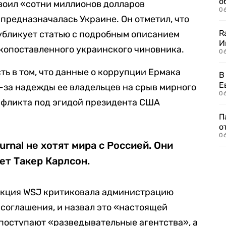
о
воил «сотни миллионов долларов
06
предназначалась Украине. Он отметил, что
R
убликует статью с подробным описанием
И
опоставленного украинского чиновника.
0
ь в том, что данные о коррупции Ермака
В
Е
-за надежды ее владельцев на срыв мирного
06
нфликта под эгидой президента США
П
о
06
urnal не хотят мира с Россией. Они
ет Такер Карлсон.
акция WSJ критиковала администрацию
соглашения, и назвал это «настоящей
 поступают «разведывательные агентства», а