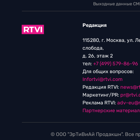
Выходные данные СМ
Редакция
115280, г. Москва, ул. 
слобода,
д. 26, этаж 2
тел:
+7 (499) 579-86-96
Для общих вопросов:
Infortvi@rtvi.com
Редакция RTVI:
news@rt
Маркетинг/PR:
pr@rtvi
Реклама RTVI:
adv-eu@r
Партнерские материа
© ООО "ЭрТиВиАй Продакшн". Все пр