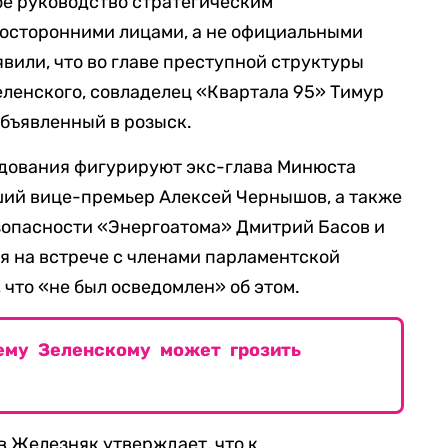
ое руководство стратегическим
осторонними лицами, а не официальными
вили, что во главе преступной структуры
ленского, совладелец «Квартала 95» Тимур
бъявленный в розыск.
едования фигурируют экс-глава Минюста
ший вице-премьер Алексей Чернышов, а также
зопасности «Энергоатома» Дмитрий Басов и
ая на встрече с членами парламентской
, что «не был осведомлен» об этом.
чему Зеленскому может грозить
 Железняк утверждает, что к