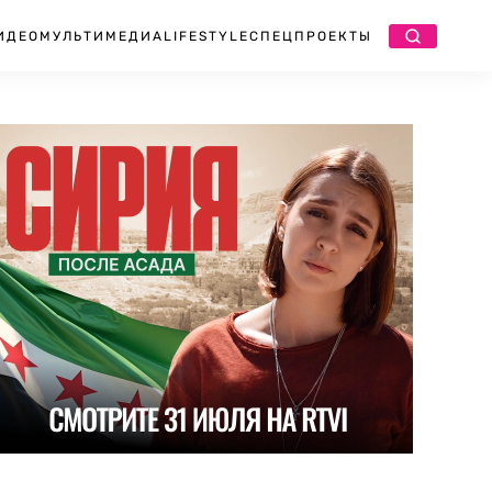
ИДЕО
МУЛЬТИМЕДИА
LIFESTYLE
СПЕЦПРОЕКТЫ