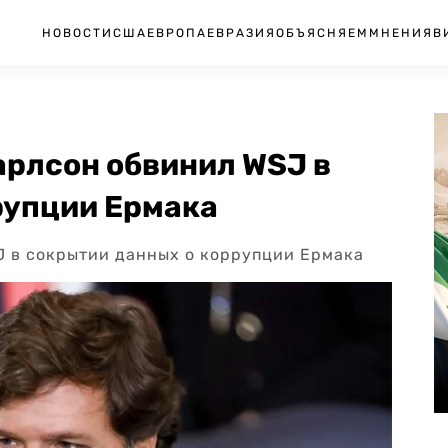
НОВОСТИ
США
ЕВРОПА
ЕВРАЗИЯ
ОБЪЯСНЯЕМ
МНЕНИЯ
В
арлсон обвинил WSJ в
рупции Ермака
 в сокрытии данных о коррупции Ермака