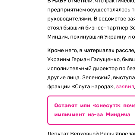
В НАБУ отметили, что фактическ
предприятием осуществлялось п
руководителями. В ведомстве зая
стоял бывший бизнес-партнер Зе
Миндич, покинувший Украину и о
Кроме него, в материалах рассл
Украины Герман Галущенко, быв
исполнительный директор по бе
другие лица. Зеленский, выступ
фракции «Слуга народа»,
заявил
Оставят или «снесут»: по
импичмент из-за Миндича
Депутат Верховной Рады Ярослав