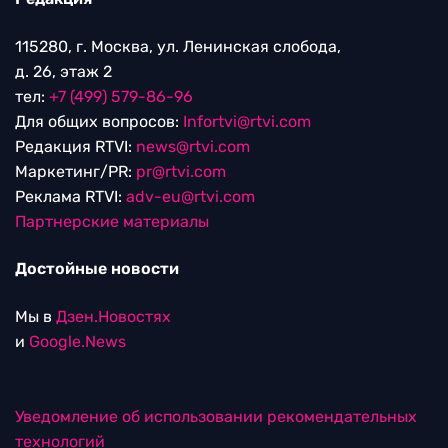
115280, г. Москва, ул. Ленинская слобода,
д. 26, этаж 2
тел:
+7 (499) 579-86-96
Для общих вопросов:
Infortvi@rtvi.com
Редакция RTVI:
news@rtvi.com
Маркетинг/PR:
pr@rtvi.com
Реклама RTVI:
adv-eu@rtvi.com
Партнерские материалы
Достойные новости
Мы в
Дзен.Новостях
и
Google.News
Уведомление об использовании рекомендательных
технологий