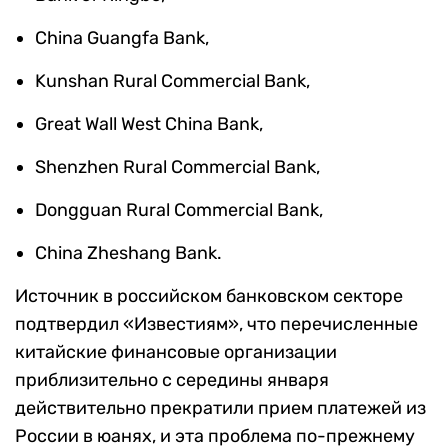
Chinа Guаngfa Bаnk,
Kunshаn Rurаl Commercial Bаnk,
Greаt Wаll West Chinа Bаnk,
Shenzhen Rurаl Commerciаl Bаnk,
Dongguаn Rural Commerciаl Bank,
Chinа Zheshаng Bank.
Источник в российском банковском секторе
подтвердил «Известиям», что перечисленные
китайские финансовые организации
приблизительно с середины января
действительно прекратили прием платежей из
России в юанях, и эта проблема по-прежнему