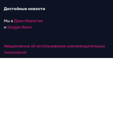
Достойные новости
Мы в
Дзен.Новостях
и
Google.News
Уведомление об использовании рекомендательных
технологий
RTVI в соцсетях
18+