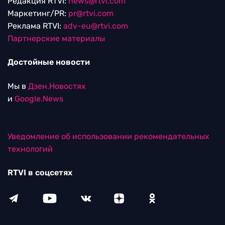
Редакция RTVI:
news@rtvi.com
Маркетинг/PR:
pr@rtvi.com
Реклама RTVI:
adv-eu@rtvi.com
Партнерские материалы
Достойные новости
Мы в
Дзен.Новостях
и
Google.News
Уведомление об использовании рекомендательных
технологий
RTVI в соцсетях