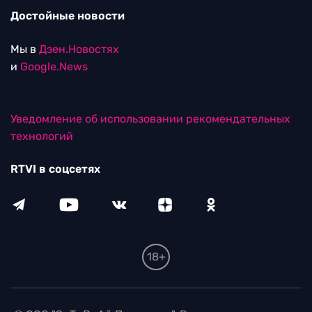
Достойные новости
Мы в
Дзен.Новостях
и
Google.News
Уведомление об использовании рекомендательных
технологий
RTVI в соцсетях
18+