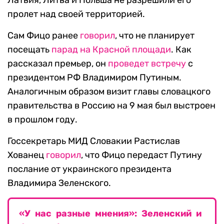
Латвия, Литва и Польша не разрешили его
пролет над своей территорией.
Сам Фицо ранее
говорил
, что не планирует
посещать
парад на Красной площади
. Как
рассказал премьер, он
проведет встречу
с
президентом РФ Владимиром Путиным.
Аналогичным образом визит главы словацкого
правительства в Россию на 9 мая был выстроен
в прошлом году.
Госсекретарь МИД Словакии Растислав
Хованец
говорил
, что Фицо передаст Путину
послание от украинского президента
Владимира Зеленского.
«У нас разные мнения»: Зеленский и