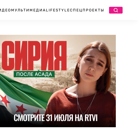
ИДЕО
МУЛЬТИМЕДИА
LIFESTYLE
СПЕЦПРОЕКТЫ