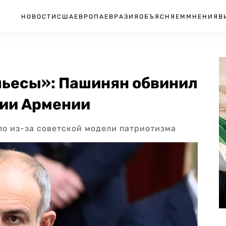
НОВОСТИ
США
ЕВРОПА
ЕВРАЗИЯ
ОБЪЯСНЯЕМ
МНЕНИЯ
В
пьесы»: Пашинян обвинил
ции Армении
о из-за советской модели патриотизма