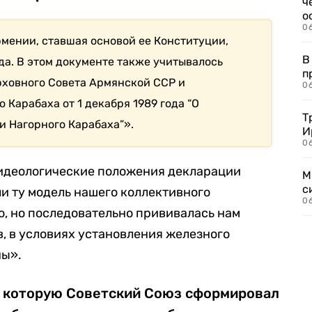
ч
о
0
мении, ставшая основой ее Конституции,
В
ода. В этом документе также учитывалось
п
рховного Совета Армянской ССР и
0
 Карабаха от 1 декабря 1989 года “О
Т
 Нагорного Карабаха”».
И
06
 идеологические положения декларации
М
с
и ту модель нашего коллективного
0
о, но последовательно прививалась нам
в, в условиях установления железного
ны».
, которую Советский Союз сформировал