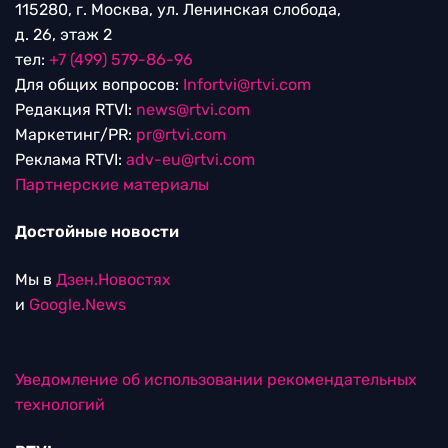
115280, г. Москва, ул. Ленинская слобода,
д. 26, этаж 2
тел:
+7 (499) 579-86-96
Для общих вопросов:
Infortvi@rtvi.com
Редакция RTVI:
news@rtvi.com
Маркетинг/PR:
pr@rtvi.com
Реклама RTVI:
adv-eu@rtvi.com
Партнерские материалы
Достойные новости
Мы в
Дзен.Новостях
и
Google.News
Уведомление об использовании рекомендательных
технологий