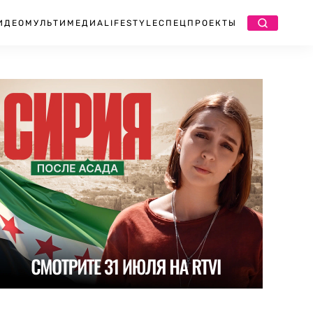
ИДЕО
МУЛЬТИМЕДИА
LIFESTYLE
СПЕЦПРОЕКТЫ