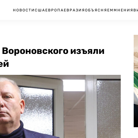
НОВОСТИ
США
ЕВРОПА
ЕВРАЗИЯ
ОБЪЯСНЯЕМ
МНЕНИЯ
В
 Вороновского изъяли
ей