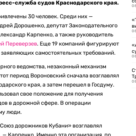
с
ресс-служба судов Краснодарского края.
0
ривлечены 30 человек. Среди них —
«
рей Дорошенко, депутат Законодательного
в
0
лександр Карпенко, а также руководитель
ей Переверзев
. Еще 19 компаний фигурируют
«
с
не заявляющих самостоятельных требований.
08
орного ведомства, незаконный механизм
С
В тот период Вороновский сначала возглавлял
Т
08
дарского края, а затем перешел в Госдуму.
льзовал свое положение для получения
ов в дорожной сфере. В операции
му люди.
«Союз дорожников Кубани» возглавлял
а, — Карпенко. Именно эта организация, по