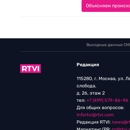
Объясняем происхо
Выходные данные СМ
Редакция
115280, г. Москва, ул. 
слобода,
д. 26, этаж 2
тел:
+7 (499) 579-86-96
Для общих вопросов:
Infortvi@rtvi.com
Редакция RTVI:
news@rt
Маркетинг/PR:
pr@rtvi