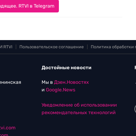
дящее. RTVI в Telegram
И RTVI
|
Пользовательское соглашение
|
Политика обработки
Достойные новости
Ленинская
Мы в
Дзен.Новостях
и
Google.News
Уведомление об использовании
рекомендательных технологий
vi.com
.com