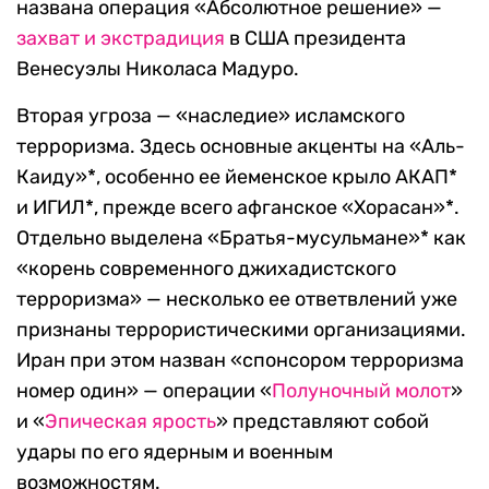
названа операция «Абсолютное решение» —
захват и экстрадиция
в США президента
Венесуэлы Николаса Мадуро.
Вторая угроза — «наследие» исламского
терроризма. Здесь основные акценты на «Аль-
Каиду»*, особенно ее йеменское крыло АКАП*
и ИГИЛ*, прежде всего афганское «Хорасан»*.
Отдельно выделена «Братья-мусульмане»* как
«корень современного джихадистского
терроризма» — несколько ее ответвлений уже
признаны террористическими организациями.
Иран при этом назван «спонсором терроризма
номер один» — операции «
Полуночный молот
»
и «
Эпическая ярость
» представляют собой
удары по его ядерным и военным
возможностям.