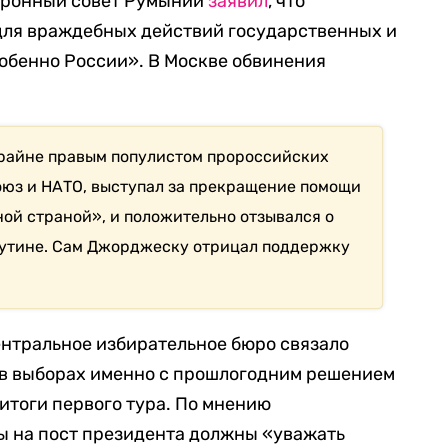
боронный совет Румынии
заявил
, что
для враждебных действий государственных и
обенно России». В Москве обвинения
райне правым популистом пророссийских
оюз и НАТО, выступал за прекращение помощи
й страной», и положительно отзывался о
утине. Сам Джорджеску отрицал поддержку
нтральное избирательное бюро связало
в выборах именно с прошлогодним решением
итоги первого тура. По мнению
ы на пост президента должны «уважать