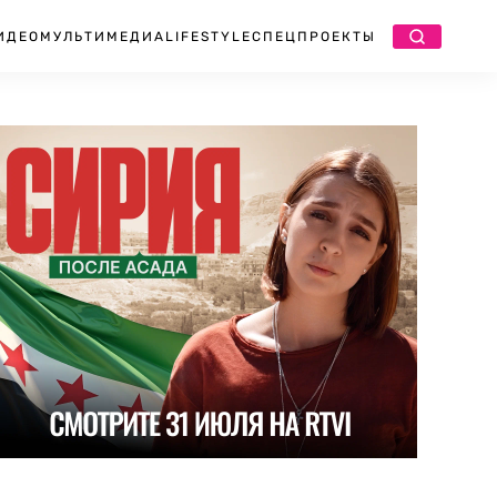
ИДЕО
МУЛЬТИМЕДИА
LIFESTYLE
СПЕЦПРОЕКТЫ