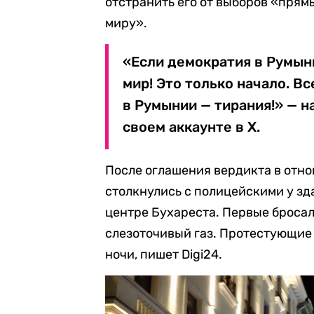
отстранить его от выборов «прям
миру».
«Если демократия в Румын
мир! Это только начало. Вс
в Румынии — тирания!» — 
своем аккаунте в X.
После оглашения вердикта в отн
столкнулись с полицейскими у зд
центре Бухареста. Первые броса
слезоточивый газ. Протестующие 
ночи, пишет Digi24.