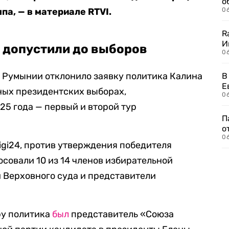
о
а, — в материале RTVI.
06
R
И
 допустили до выборов
0
 Румынии отклонило заявку политика Калина
В
Е
ных президентских выборах,
06
25 года — первый и второй тур
П
о
06
gi24, против утверждения победителя
осовали 10 из 14 членов избирательной
и Верховного суда и представители
у политика
был
представитель «Союза