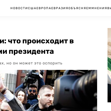
НОВОСТИ
США
ЕВРОПА
ЕВРАЗИЯ
ОБЪЯСНЯЕМ
МНЕНИЯ
В
: что происходит в
ми президента
х, но он может это оспорить