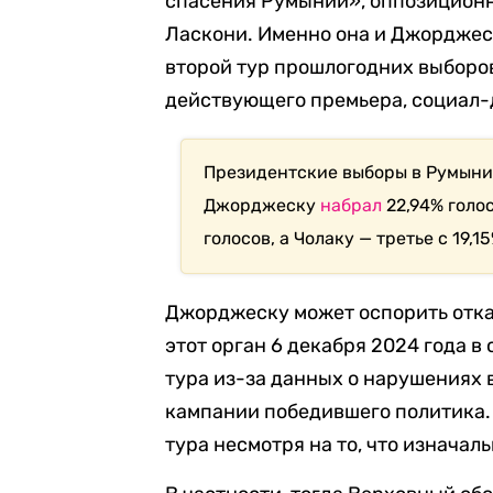
спасения Румынии», оппозиционн
Ласкони. Именно она и Джордже
второй тур прошлогодних выборов
действующего премьера, социал-
Президентские выборы в Румынии
Джорджеску
набрал
22,94% голос
голосов, а Чолаку — третье с 19,1
Джорджеску может оспорить отка
этот орган 6 декабря 2024 года в
тура из-за данных о нарушениях 
кампании победившего политика. 
тура несмотря на то, что изначал