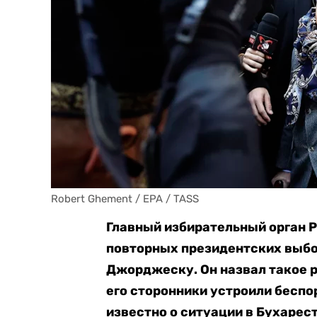
Robert Ghement / EPA / TASS
Главный избирательный орган Р
повторных президентских выбо
Джорджеску. Он назвал такое р
его сторонники устроили беспор
известно о ситуации в Бухарес