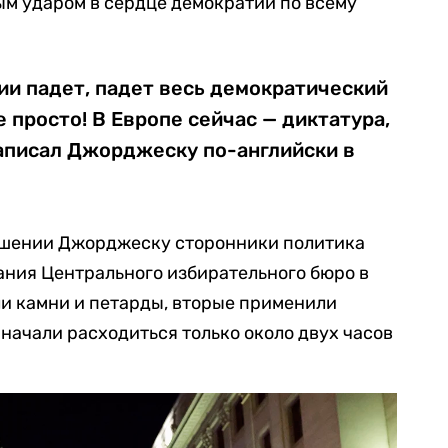
ым ударом в сердце демократии по всему
ии падет, падет весь демократический
е просто! В Европе сейчас — диктатура,
написал Джорджеску по-английски в
ошении Джорджеску сторонники политика
ания Центрального избирательного бюро в
ли камни и петарды, вторые применили
начали расходиться только около двух часов