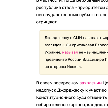
В частности, тогда Верховный о
республика стала «приоритетом 
негосударственных субъектов, ос
отрицают.
Джорджеску в СМИ называют «к
взглядов». Он критиковал Еврос
Украине,
называя
ее «вымышленно
президенте России Владимире П
со стороны Москвы.
В своем воскресном
заявлении
Це
недопуск Джорджеску к участию 
Конституционного суда отменить 
избирательного органа, кандидат