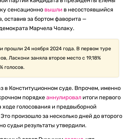
ой партии кандидата в президенты Елены
ску сенсационно
вышли
в несостоявшийся
, оставив за бортом фаворита —
демократа Марчела Чолаку.
 прошли 24 ноября 2024 года. В первом туре
ов, Ласкони заняла второе место с 19,18%
5% голосов.
з в Конституционном суде. Впрочем, именно
 срочном порядке
аннулировал
итоги первого
в ходе голосования и предвыборной
Это произошло за несколько дней до второго
ьно судьи результаты утвердили.