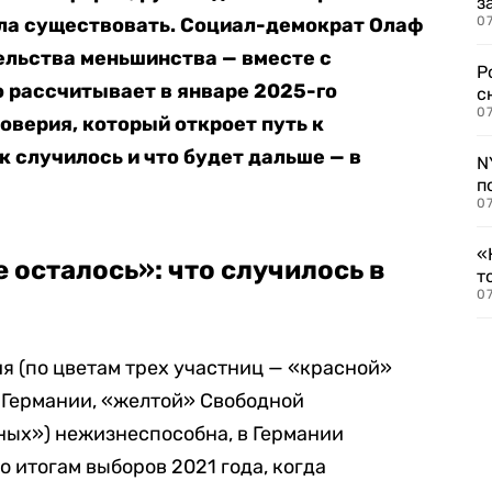
з
ала существовать. Социал-демократ Олаф
07
ельства меньшинства — вместе с
Р
о рассчитывает в январе 2025-го
с
07
оверия, который откроет путь к
 случилось и что будет дальше — в
N
п
07
«
 осталось»: что случилось в
т
07
ия (по цветам трех участниц — «красной»
Германии, «желтой» Свободной
ных») нежизнеспособна, в Германии
о итогам выборов 2021 года, когда