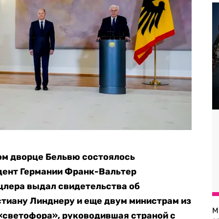
ком дворце Бельвю состоялось
дент Германии Франк-Вальтер
цлера выдал свидетельства об
стиану Линднеру и еще двум министрам из
М
«светофора», руководившая страной с