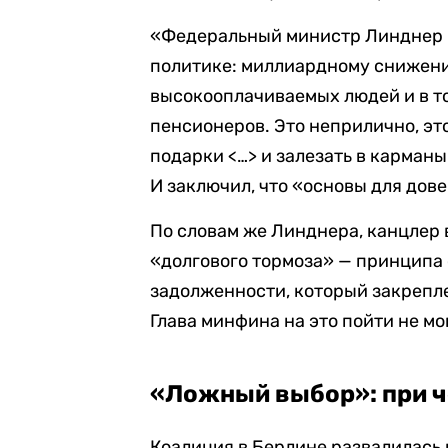
«Федеральный министр Линднер 
политике: миллиардному снижени
высокооплачиваемых людей и в т
пенсионеров. Это неприлично, эт
подарки <…> и залезать в карманы
И заключил, что «основы для дове
По словам же Линднера, канцлер 
«долгового тормоза» — принципа
задолженности, который закрепле
Глава минфина на это пойти не мо
«Ложный выбор»: при че
Коалиция в Берлине развалилась р