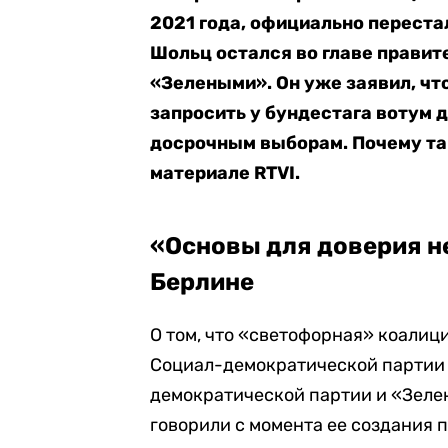
2021 года, официально перест
Шольц остался во главе правит
«Зелеными». Он уже заявил, чт
запросить у бундестага вотум д
досрочным выборам. Почему так
материале RTVI.
«Основы для доверия не
Берлине
О том, что «светофорная» коалиц
Социал-демократической партии 
демократической партии и «Зеле
говорили с момента ее создания п