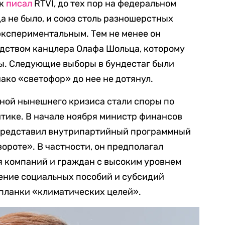
ак
писал
RTVI, до тех пор на федеральном
а не было, и союз столь разношерстных
экспериментальным. Тем не менее он
одством канцлера Олафа Шольца, которому
лы. Следующие выборы в бундестаг были
ако «светофор» до нее не дотянул.
чиной нынешнего кризиса стали споры по
тике. В начале ноября министр финансов
 представил внутрипартийный программный
ороте». В частности, он предполагал
я компаний и граждан с высоким уровнем
щение социальных пособий и субсидий
планки «климатических целей».