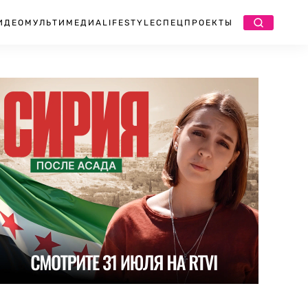
ИДЕО
МУЛЬТИМЕДИА
LIFESTYLE
СПЕЦПРОЕКТЫ