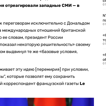
с
ия отреагировали западные СМИ — в
07
N
п
 к переговорам исключительно с Дональдом
07
а международных отношений британской
«
 ее словам, президент России
т
 показал некоторую решительность» своему
07
том выдвинул те же «базовые условия,
«
о
07
рживает эту идею [перемирия] при условии,
ы“, которые позволят ему сохранить
й корреспондент французской газеты
Le