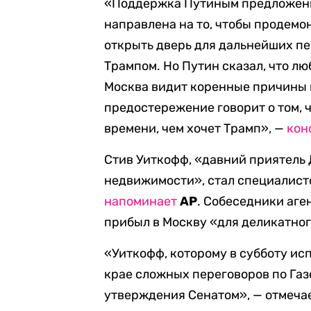
«Поддержка Путиным предложени
направлена на то, чтобы продем
открыть дверь для дальнейших п
Трампом. Но Путин сказал, что лю
Москва видит коренные причины 
предостережение говорит о том, 
времени, чем хочет Трамп», —
кон
Стив Уиткофф, «давний приятель 
недвижимости», стал специалисто
напоминает
AP
. Собеседники аге
прибыл в Москву «для деликатно
«Уиткофф, которому в субботу ис
крае сложных переговоров по Газе
утверждения Сенатом», — отмечае