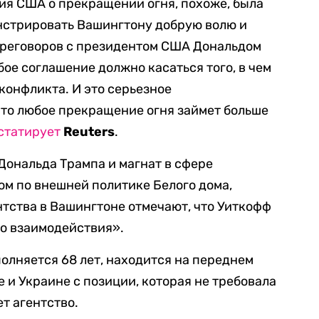
я США о прекращении огня, похоже, была
онстрировать Вашингтону добрую волю и
ереговоров с президентом США Дональдом
бое соглашение должно касаться того, в чем
конфликта. И это серьезное
что любое прекращение огня займет больше
статирует
Reuters
.
Дональда Трампа и магнат в сфере
м по внешней политике Белого дома,
нтства в Вашингтоне отмечают, что Уиткофф
го взаимодействия».
полняется 68 лет, находится на переднем
 и Украине с позиции, которая не требовала
т агентство.