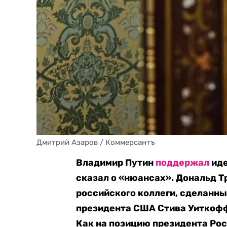
Дмитрий Азаров / Коммерсантъ
Владимир Путин
поддержал
иде
сказал о «нюансах». Дональд 
российского коллеги, сделанны
президента США Стива Уиткоф
Как на позицию президента Ро