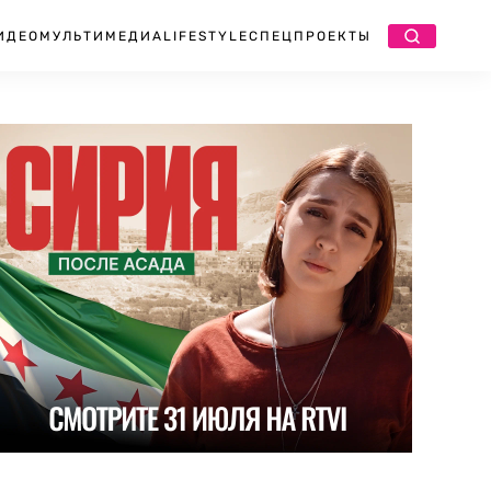
ИДЕО
МУЛЬТИМЕДИА
LIFESTYLE
СПЕЦПРОЕКТЫ