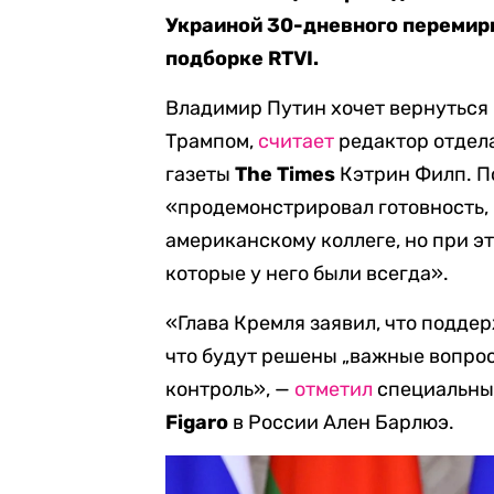
Украиной 30-дневного перемир
подборке RTVI.
Владимир Путин хочет вернуться
Трампом,
считает
редактор отдел
газеты
The Times
Кэтрин Филп. По
«продемонстрировал готовность,
американскому коллеге, но при э
которые у него были всегда».
«Глава Кремля заявил, что подде
что будут решены „важные вопрос
контроль», —
отметил
специальны
Figaro
в России Ален Барлюэ.