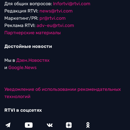
Для общих вопросов:
Infortvi@rtvi.com
Редакция RTVI:
news@rtvi.com
Маркетинг/PR:
pr@rtvi.com
Реклама RTVI:
adv-eu@rtvi.com
Партнерские материалы
Достойные новости
Мы в
Дзен.Новостях
и
Google.News
Уведомление об использовании рекомендательных
технологий
RTVI в соцсетях