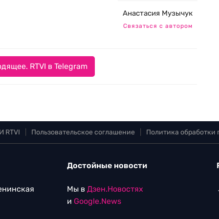
Анастасия Музычук
Связаться с автором
дящее. RTVI в Telegram
И RTVI
|
Пользовательское соглашение
|
Политика обработки
Достойные новости
Ленинская
Мы в
Дзен.Новостях
и
Google.News