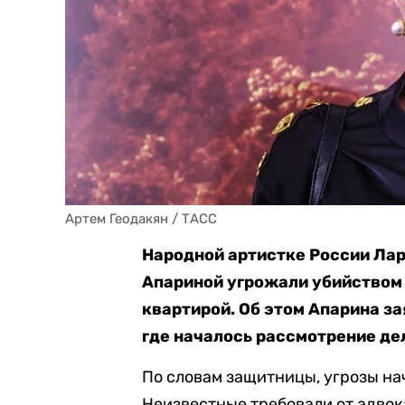
Артем Геодакян / ТАСС
Народной артистке России Лар
Апариной угрожали убийством 
квартирой. Об этом Апарина
за
где началось рассмотрение де
По словам защитницы, угрозы нач
Неизвестные требовали от адвок