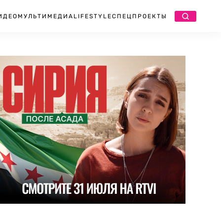
ИДЕО
МУЛЬТИМЕДИА
LIFESTYLE
СПЕЦПРОЕКТЫ