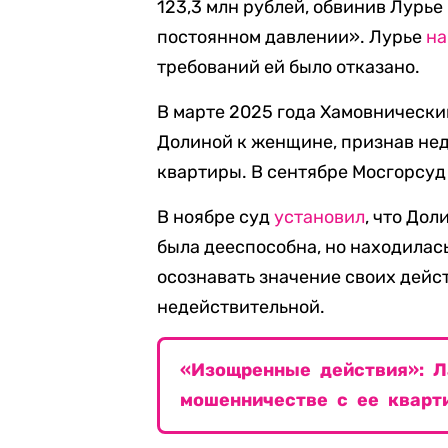
123,3 млн рублей, обвинив Лурье
постоянном давлении». Лурье
на
требований ей было отказано.
В марте 2025 года Хамовнически
Долиной к женщине, признав не
квартиры. В сентябре Мосгорсу
В ноябре суд
установил
, что До
была дееспособна, но находилась
осознавать значение своих дейст
недействительной.
«Изощренные действия»: Л
мошенничестве с ее кварт