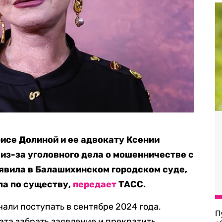
исе Долиной и ее адвокату Ксении
из-за уголовного дела о мошенничестве с
явила в Балашихинском городском суде,
ла по существу,
передает
ТАСС.
али поступать в сентябре 2024 года.
П
ата забрать заявление и прекратить