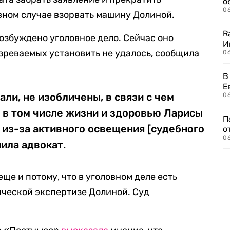
о
06
ивном случае взорвать машину Долиной.
R
возбуждено уголовное дело. Сейчас оно
И
зреваемых установить не удалось, сообщила
0
В
Е
ли, не изобличены, в связи с чем
06
 в том числе жизни и здоровью Ларисы
П
 из-за активного освещения [судебного
о
06
нила адвокат.
ще и потому, что в уголовном деле есть
ической экспертизе Долиной. Суд