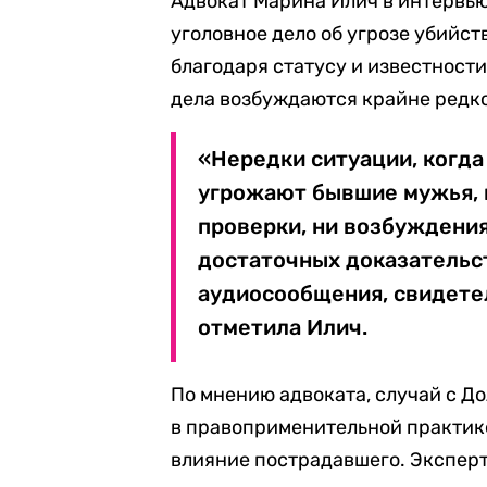
Адвокат Марина Илич в интервь
уголовное дело об угрозе убийс
благодаря статусу и известност
дела возбуждаются крайне редко
«Нередки ситуации, когд
угрожают бывшие мужья, и
проверки, ни возбуждения
достаточных доказательст
аудиосообщения, свидетел
отметила Илич.
По мнению адвоката, случай с 
в правоприменительной практике
влияние пострадавшего. Эксперт