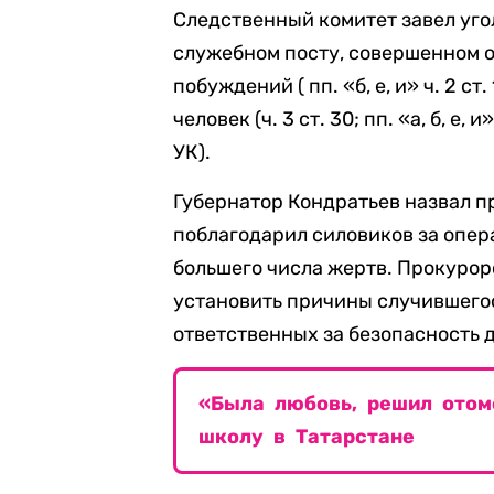
Следственный комитет завел уго
служебном посту, совершенном 
побуждений ( пп. «б, е, и» ч. 2 с
человек (ч. 3 ст. 30; пп. «а, б, е, 
УК).
Губернатор Кондратьев назвал 
поблагодарил силовиков за опе
большего числа жертв. Прокурор
установить причины случившегос
ответственных за безопасность д
«Была любовь, решил отомс
школу в Татарстане