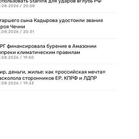
спользовать Starlink для ударов вглубь РФ
7.08.2026 / 20:58
таршего сына Кадырова удостоили звания
ероя Чечни
.08.2026 / 20:31
РГ финансировала бурение в Амазонии
опреки климатическим правилам
.08.2026 / 19:50
ир, деньги, жилье: как «российская мечта»
асколола сторонников ЕР, КПРФ и ЛДПР
.08.2026 / 19:33