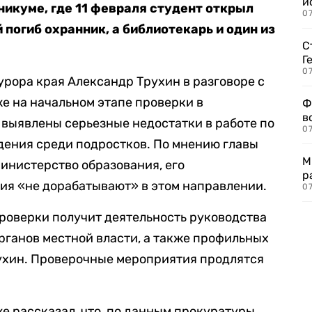
и
икуме, где 11 февраля студент открыл
0
 погиб охранник, а библиотекарь и один из
С
Г
07
рора края Александр Трухин в разговоре с
е на начальном этапе проверки в
Ф
в
выявлены серьезные недостатки в работе по
07
дения среди подростков. По мнению главы
М
министерство образования, его
р
ия «не дорабатывают» в этом направлении.
07
роверки получит деятельность руководства
органов местной власти, а также профильных
ухин. Проверочные мероприятия продлятся
е рассказал, что, по данным прокуратуры,