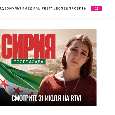
ИДЕО
МУЛЬТИМЕДИА
LIFESTYLE
СПЕЦПРОЕКТЫ