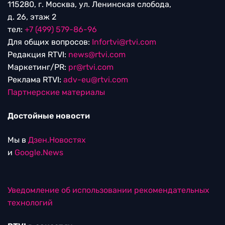
115280, г. Москва, ул. Ленинская слобода,
д. 26, этаж 2
тел:
+7 (499) 579-86-96
Для общих вопросов:
Infortvi@rtvi.com
Редакция RTVI:
news@rtvi.com
Маркетинг/PR:
pr@rtvi.com
Реклама RTVI:
adv-eu@rtvi.com
Партнерские материалы
Достойные новости
Мы в
Дзен.Новостях
и
Google.News
Уведомление об использовании рекомендательных
технологий