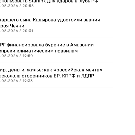
спользовать Starlink для ударов вглубь РФ
7.08.2026 / 20:58
таршего сына Кадырова удостоили звания
ероя Чечни
.08.2026 / 20:31
РГ финансировала бурение в Амазонии
опреки климатическим правилам
.08.2026 / 19:50
ир, деньги, жилье: как «российская мечта»
асколола сторонников ЕР, КПРФ и ЛДПР
.08.2026 / 19:33