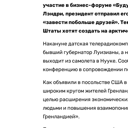
участие в бизнес-форуме «Буду
Лэндри, президент отправил ег
«завести побольше друзей». Т
Штаты хотят создать на арктич
Накануне датская телерадиокомп
бывший губернатор Луизианы, а 
выходит из самолета в Нууке. Соо
конференцию в сопровождении по
Как объявили в посольстве США в
широким кругом жителей Гренланд
целью расширения экономических
людьми и повышения взаимопони
Гренландией».