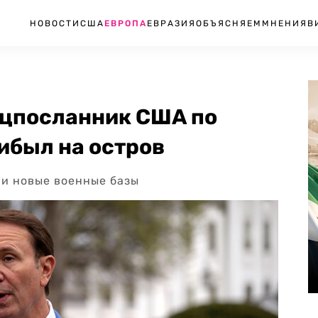
НОВОСТИ
США
ЕВРОПА
ЕВРАЗИЯ
ОБЪЯСНЯЕМ
МНЕНИЯ
В
ецпосланник США по
ибыл на остров
ри новые военные базы