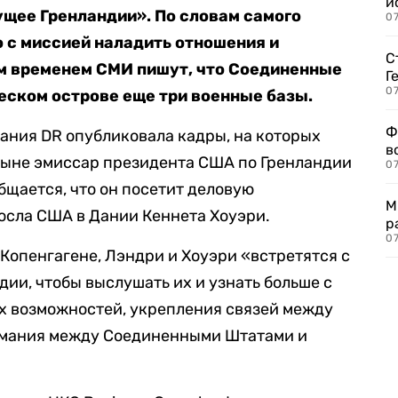
и
щее Гренландии». По словам самого
0
о с миссией наладить отношения и
С
ем временем СМИ пишут, что Соединенные
Г
07
еском острове еще три военные базы.
Ф
ания DR опубликовала кадры, на которых
в
ныне эмиссар президента США по Гренландии
07
бщается, что он посетит деловую
М
сла США в Дании Кеннета Хоуэри.
р
07
 Копенгагене, Лэндри и Хоуэри «встретятся с
ии, чтобы выслушать их и узнать больше с
 возможностей, укрепления связей между
мания между Соединенными Штатами и