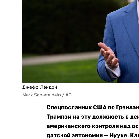
Джефф Лэндри
Mark Schiefelbein / AP
Спецпосланник США по Гренла
Трампом на эту должность в де
американского контроля над о
датской автономии — Нууке. Ка