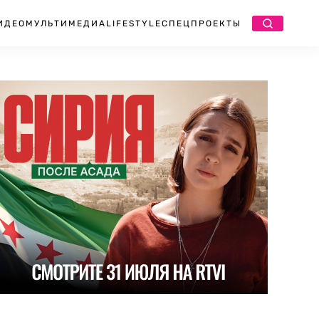
ИДЕО
МУЛЬТИМЕДИА
LIFESTYLE
СПЕЦПРОЕКТЫ