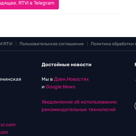
дящее. RTVI в Telegram
И RTVI
|
Пользовательское соглашение
|
Политика обработки
Достойные новости
Ленинская
Мы в
Дзен.Новостях
и
Google.News
Уведомление об использовании
рекомендательных технологий
vi.com
.com