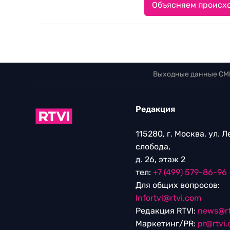
Объясняем происхо
Выходные данные СМ
Редакция
115280, г. Москва, ул. 
слобода,
д. 26, этаж 2
тел:
+7 (499) 579-86-96
Для общих вопросов:
Infortvi@rtvi.com
Редакция RTVI:
news@rt
Маркетинг/PR:
pr@rtvi