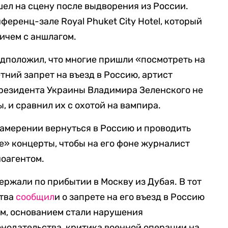
ел на сцену после выдворения из России.
ференц-зале Royal Phuket City Hotel, который
ричем с аншлагом.
дположил, что многие пришли «посмотреть на
тний запрет на въезд в Россию, артист
президента Украины Владимира Зеленского не
 и сравнил их с охотой на вампира.
намерении вернуться в Россию и проводить
» концерты, чтобы на его фоне журналист
ноагентом.
ержали по прибытии в Москву из Дубая. В тот
ства
сообщил
и о запрете на его въезд в Россию
иям, основанием стали нарушения
онодательства, критика военной операции на