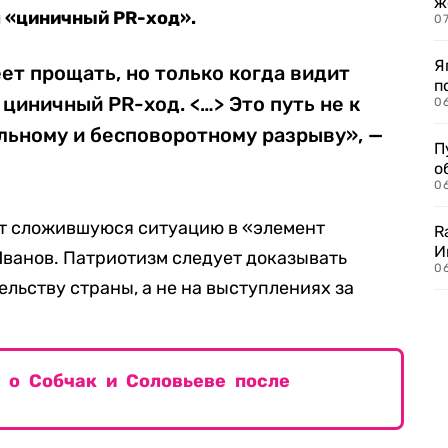
ж
л
«
циничный PR-ход
»
.
0
Я
ет прощать, но только когда видит
п
 циничный PR-ход. <…> Это путь не к
0
льному и бесповоротному разрыву», —
П
о
06
т сложившуюся ситуацию в «элемент
R
И
Иванов. Патриотизм следует доказывать
0
льству страны, а не на выступлениях за
 о Собчак и Соловьеве после