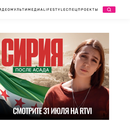
ИДЕО
МУЛЬТИМЕДИА
LIFESTYLE
СПЕЦПРОЕКТЫ