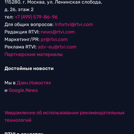
115280, г. Москва, ул. Ленинская слобода,
д. 26, этаж 2
тел:
+7 (499) 579-86-96
Для общих вопросов:
Infortvi@rtvi.com
Редакция RTVI:
news@rtvi.com
Маркетинг/PR:
pr@rtvi.com
Реклама RTVI:
adv-eu@rtvi.com
Партнерские материалы
Достойные новости
Мы в
Дзен.Новостях
и
Google.News
Уведомление об использовании рекомендательных
технологий