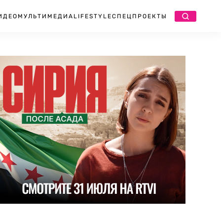
ИДЕО
МУЛЬТИМЕДИА
LIFESTYLE
СПЕЦПРОЕКТЫ