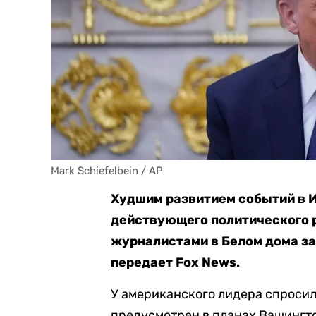
Mark Schiefelbein / AP
Худшим развитием событий в И
действующего политического р
журналистами в Белом дома з
передает Fox News.
У американского лидера спросил
предусмотрен в планах Вашингт