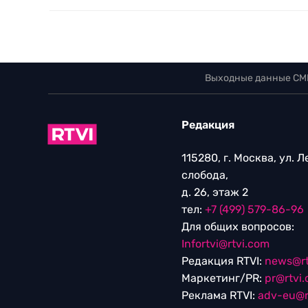
Выходные данные СМ
Редакция
115280, г. Москва, ул. 
слобода,
д. 26, этаж 2
тел:
+7 (499) 579-86-96
Для общих вопросов:
Infortvi@rtvi.com
Редакция RTVI:
news@rt
Маркетинг/PR:
pr@rtvi
Реклама RTVI:
adv-eu@r