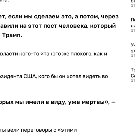
о
07
т, если мы сделаем это, а потом, через
П
тавили на этот пост человека, который
л
07
 Трамп.
У
э
власти кого-то «такого же плохого, как и
07
Т
идента США, кого бы он хотел видеть во
С
07
рых мы имели в виду, уже мертвы», —
ты вели переговоры с «этими