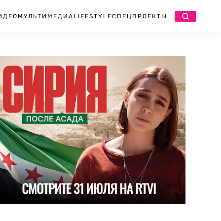
ИДЕО
МУЛЬТИМЕДИА
LIFESTYLE
СПЕЦПРОЕКТЫ