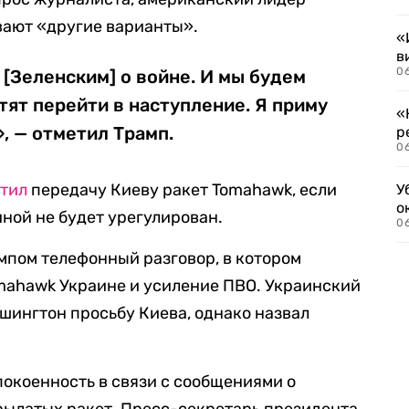
вают «другие варианты».
«
в
06
 [Зеленским] о войне. И мы будем
отят перейти в наступление. Я приму
«
, — отметил Трамп.
р
06
тил
передачу Киеву ракет Tomahawk, если
У
о
ной не будет урегулирован.
06
мпом телефонный разговор, в котором
mahawk Украине и усиление ПВО. Украинский
ашингтон просьбу Киева, однако назвал
окоенность в связи с сообщениями о