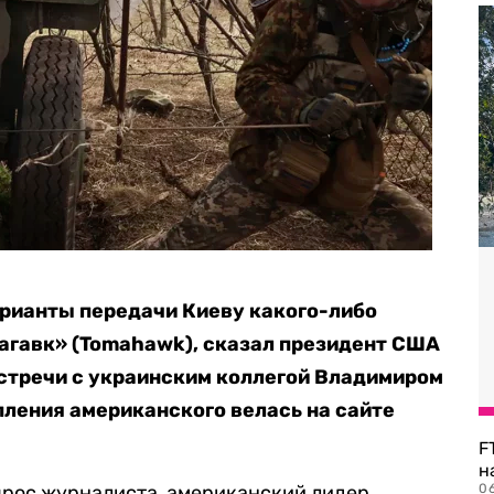
арианты передачи Киеву какого-либо
агавк» (Tomahawk), сказал президент США
стречи с украинским коллегой Владимиром
ления американского велась на сайте
F
н
прос журналиста, американский лидер
06