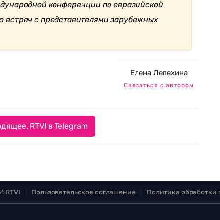
еждународной конференции по евразийской
ко встреч с представителями зарубежных
Елена Лепехина
Связаться с автором
дящее. RTVI в Telegram
И RTVI
|
Пользовательское соглашение
|
Политика обработки