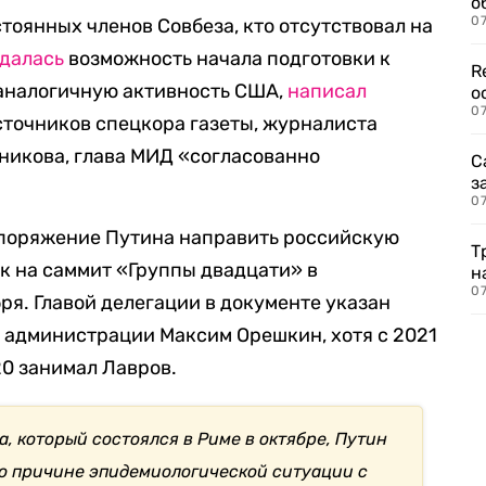
о
07
тоянных членов Совбеза, кто отсутствовал на
далась
возможность начала подготовки к
R
 аналогичную активность США,
написал
о
07
точников спецкора газеты, журналиста
никова, глава МИД «согласованно
С
з
07
поряжение Путина направить российскую
Т
ек на саммит «Группы двадцати» в
н
07
ря. Главой делегации в документе указан
 администрации Максим Орешкин, хотя с 2021
20 занимал Лавров.
а, который состоялся в Риме в октябре, Путин
по причине эпидемиологической ситуации с