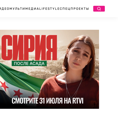
ИДЕО
МУЛЬТИМЕДИА
LIFESTYLE
СПЕЦПРОЕКТЫ