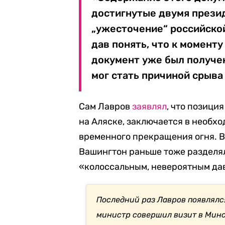
достигнутые двумя презид
„ужесточение“ российской
дав понять, что к момент
документ уже был получен
мог стать причиной срыва
Сам Лавров
заявлял
, что позици
на Аляске, заключается в необхо
временного прекращения огня. 
Вашингтон раньше тоже разделял 
«колоссальным, невероятным да
Последний раз Лавров появлялся
министр совершил визит в Минс