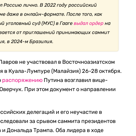
л Россию лично. В 2022 году российский
ме даже в онлайн-формате. После того, как
й уголовный суд (МУС) в Гааге
выдал ордер
на
ывается от приглашений принимающих саммит
ия, в 2024-м Бразилия.
Лавров не участвовал в Восточноазиатском
я в Куала-Лумпуре (Малайзия) 26-28 октября.
о
распоряжению
Путина возглавил вице-
Оверчук. При этом документ о направлении
.
ссийских делегаций и его неучастие в
оследовали за срывом саммита президентов
и Дональда Трампа. Оба лидера в ходе