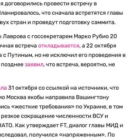
ря договорились провести встречу в
ланировалось, что сначала встретятся главы
ух стран и проведут подготовку саммита.
 Лаврова с госсекретарем Марко Рубио 20
личная встреча
откладывается
, а 22 октября
 с Путиным, но не исключил его проведения в
 позднее
заявил
, что встреча, вероятно, не
ала
31 октября со ссылкой на источники, что
био Москва якобы направила Вашингтону
ись «жесткие требования» по Украине, в том
 резкое сокращение численности ВСУ и
НАТО. Как утверждает FT, диалог главы МИД и
последовал, получился «напряженным». По