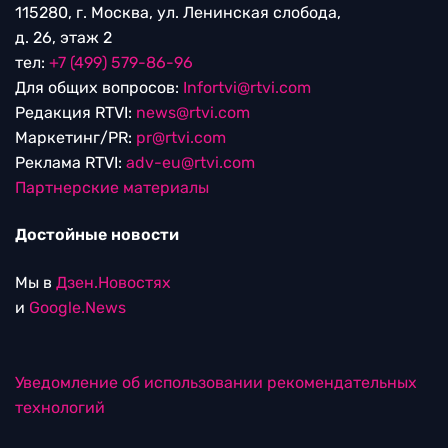
115280, г. Москва, ул. Ленинская слобода,
д. 26, этаж 2
тел:
+7 (499) 579-86-96
Для общих вопросов:
Infortvi@rtvi.com
Редакция RTVI:
news@rtvi.com
Маркетинг/PR:
pr@rtvi.com
Реклама RTVI:
adv-eu@rtvi.com
Партнерские материалы
Достойные новости
Мы в
Дзен.Новостях
и
Google.News
Уведомление об использовании рекомендательных
технологий