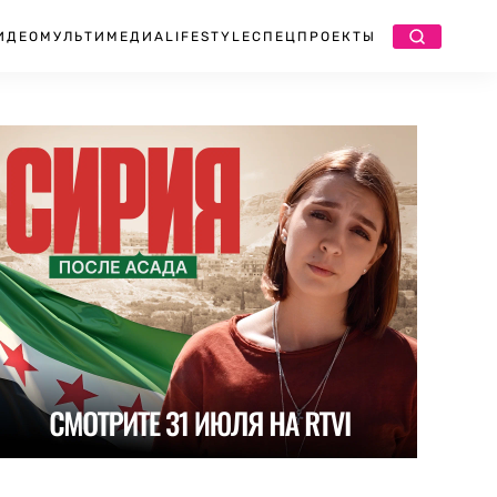
ИДЕО
МУЛЬТИМЕДИА
LIFESTYLE
СПЕЦПРОЕКТЫ