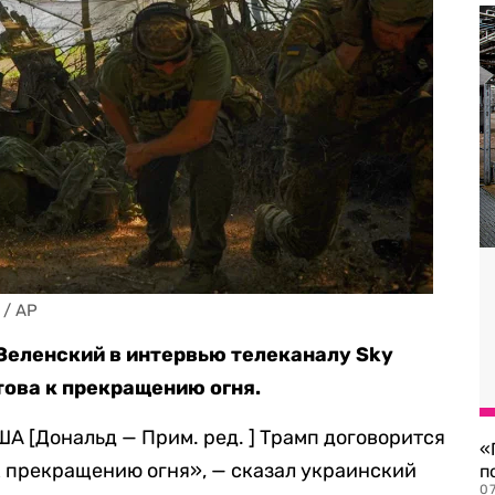
 / AP
Зеленский в интервью телеканалу Sky
отова к прекращению огня.
ША [Дональд — Прим. ред. ] Трамп договорится
«
к прекращению огня», — сказал украинский
п
07