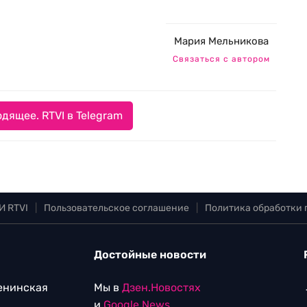
Мария Мельникова
Связаться с автором
дящее. RTVI в Telegram
И RTVI
|
Пользовательское соглашение
|
Политика обработки
Достойные новости
Ленинская
Мы в
Дзен.Новостях
и
Google.News