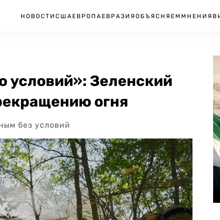
НОВОСТИ
США
ЕВРОПА
ЕВРАЗИЯ
ОБЪЯСНЯЕМ
МНЕНИЯ
В
о условий»: Зеленский
прекращению огня
ным без условий