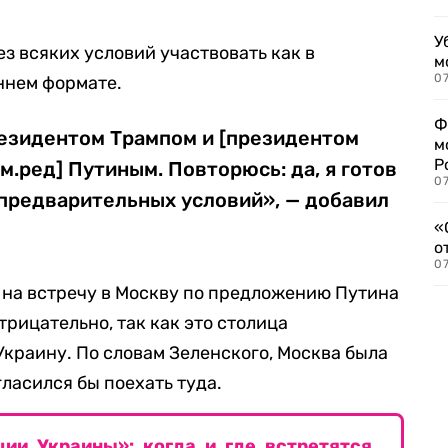
У
ез всяких условий участвовать как в
м
07
оннем формате.
Ф
резидентом Трампом и [президентом
м
Р
.ред] Путиным. Повторюсь: да, я готов
07
 предварительных условий», — добавил
«
о
07
ь на встречу в Москву по предложению Путина
рицательно, так как это столица
Украину. По словам Зеленского, Москва была
гласился бы поехать туда.
ии Украины»: когда и где встретятся