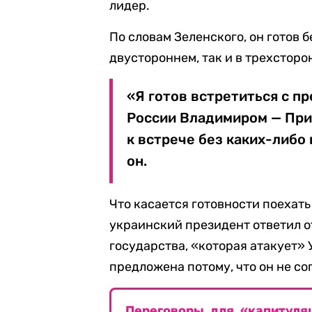
лидер.
По словам Зеленского, он готов б
двустороннем, так и в трехстор
«Я готов встретиться с п
России Владимиром — Прим
к встрече без каких-либо
он.
Что касается готовности поехат
украинский президент ответил от
государства, «которая атакует» 
предложена потому, что он не со
Переговоры для «капитуляц