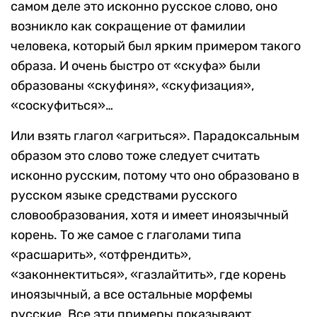
самом деле это исконно русское слово, оно
возникло как сокращение от фамилии
человека, который был ярким примером такого
образа. И очень быстро от «скуфа» были
образованы «скуфиня», «скуфизация»,
«соскуфиться»…
Или взять глагол «агриться». Парадоксальным
образом это слово тоже следует считать
исконно русским, потому что оно образовано в
русском языке средствами русского
словообразования, хотя и имеет иноязычный
корень. То же самое с глаголами типа
«расшарить», «отфрендить»,
«законнектиться», «газлайтить», где корень
иноязычный, а все остальные морфемы
русские. Все эти примеры показывают,