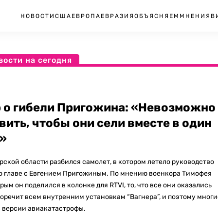
НОВОСТИ
США
ЕВРОПА
ЕВРАЗИЯ
ОБЪЯСНЯЕМ
МНЕНИЯ
В
вости на сегодня
 о гибели Пригожина: «Невозможно
вить, чтобы они сели вместе в один
»
ерской области разбился самолет, в котором летело руководство
во главе с Евгением Пригожиным. По мнению военкора Тимофея
рым он поделился в колонке для RTVI, то, что все они оказались
воречит всем внутренним установкам “Вагнера”, и поэтому многи
 версии авиакатастрофы.