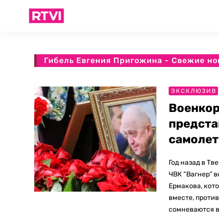
Гибель Евгения Пригожина - Свежие но
ЭКСКЛЮЗИВ
Военкор
предста
самолет
Год назад в Тв
ЧВК “Вагнер” 
Ермакова, кото
вместе, проти
сомневаются в