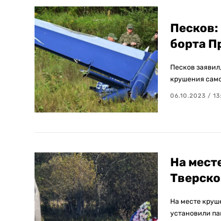
Песков:
борта П
Песков заявил
крушения само
06.10.2023 / 13
На мест
Тверско
На месте круш
установили па