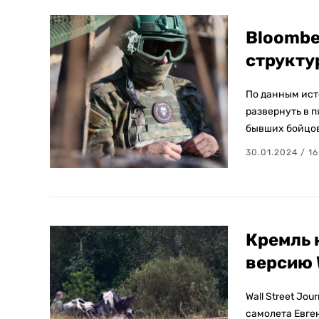
Bloombe
структу
По данным ист
развернуть в 
бывших бойцов
30.01.2024 / 16
Кремль 
версию 
Wall Street Jo
самолета Евге