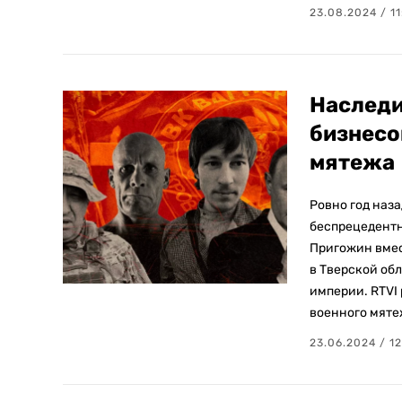
23.08.2024 / 11
Наследи
бизнесо
мятежа
Ровно год наз
беспрецедентн
Пригожин вмес
в Тверской об
империи. RTVI 
военного мяте
23.06.2024 / 1