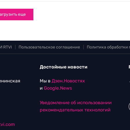
агрузить еще
И RTVI
|
Пользовательское соглашение
|
Политика обработки
Достойные новости
Ленинская
Мы в
Дзен.Новостях
и
Google.News
Уведомление об использовании
рекомендательных технологий
vi.com