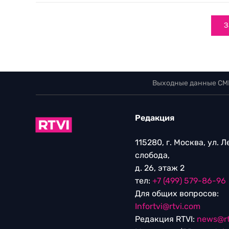
З
Выходные данные СМ
Редакция
115280, г. Москва, ул. 
слобода,
д. 26, этаж 2
тел:
+7 (499) 579-86-96
Для общих вопросов:
Infortvi@rtvi.com
Редакция RTVI:
news@rt