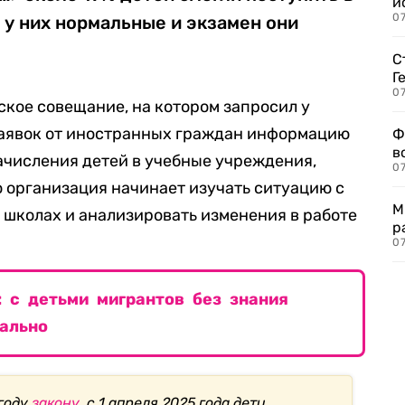
и
0
 у них нормальные и экзамен они
С
Г
07
кое совещание, на котором запросил у
заявок от иностранных граждан информацию
Ф
в
зачисления детей в учебные учреждения,
07
о организация начинает изучать ситуацию с
М
 школах и анализировать изменения в работе
р
07
 с детьми мигрантов без знания
ально
 году
закону
, с 1 апреля 2025 года дети