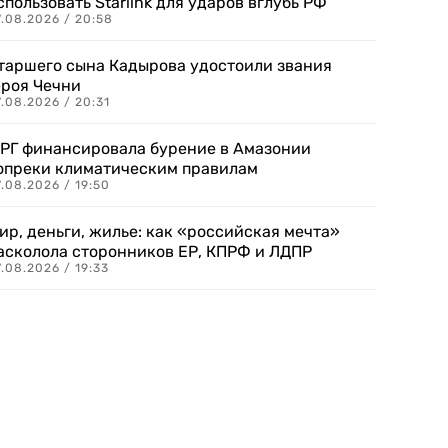
спользовать Starlink для ударов вглубь РФ
7.08.2026 / 20:58
таршего сына Кадырова удостоили звания
ероя Чечни
.08.2026 / 20:31
РГ финансировала бурение в Амазонии
опреки климатическим правилам
.08.2026 / 19:50
ир, деньги, жилье: как «российская мечта»
асколола сторонников ЕР, КПРФ и ЛДПР
.08.2026 / 19:33