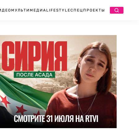
ИДЕО
МУЛЬТИМЕДИА
LIFESTYLE
СПЕЦПРОЕКТЫ