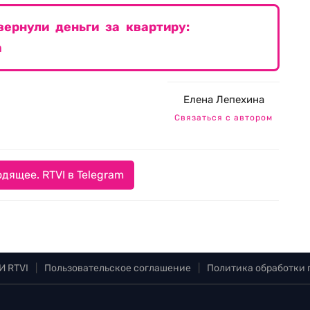
ернули деньги за квартиру:
а
Елена Лепехина
Связаться с автором
дящее. RTVI в Telegram
И RTVI
|
Пользовательское соглашение
|
Политика обработки