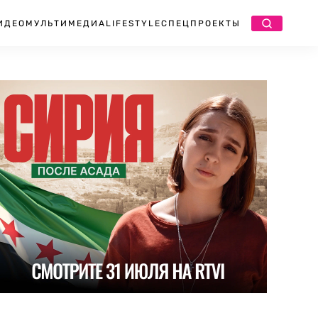
ИДЕО
МУЛЬТИМЕДИА
LIFESTYLE
СПЕЦПРОЕКТЫ