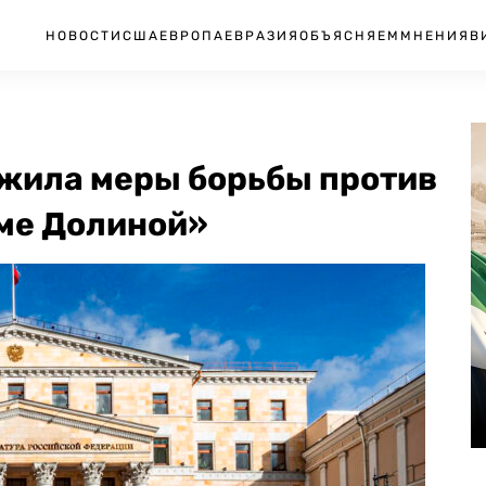
НОВОСТИ
США
ЕВРОПА
ЕВРАЗИЯ
ОБЪЯСНЯЕМ
МНЕНИЯ
В
жила меры борьбы против
ме Долиной»