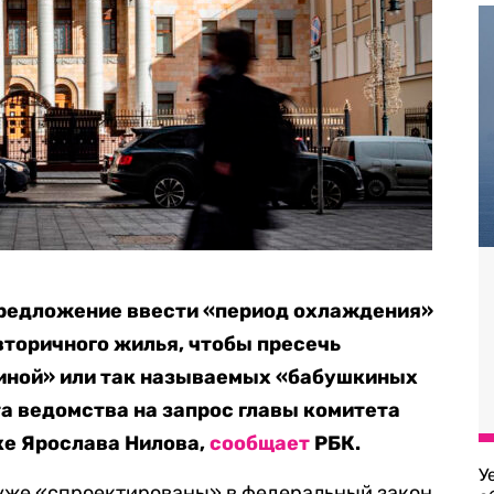
редложение ввести «период охлаждения»
вторичного жилья, чтобы пресечь
иной» или так называемых «бабушкиных
та ведомства на запрос главы комитета
ке Ярослава Нилова,
сообщает
РБК.
У
 уже «спроектированы» в федеральный закон