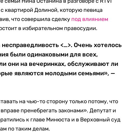
е семьи Нина Останина в разговоре с RTVI
и с квартирой Долиной, которую певица
явив, что совершила сделку
под влиянием
состоит в избирательном правосудии.
 несправедливость <…>. Очень хотелось
ния были одинаковыми для всех,
 ли они на вечеринках, обслуживают ли
торые являются молодыми семьями», —
ставать на чью-то сторону только потому, что
 вправе пренебрегать законами». Депутат и
братились к главе Минюста и в Верховный суд
ам по таким делам.