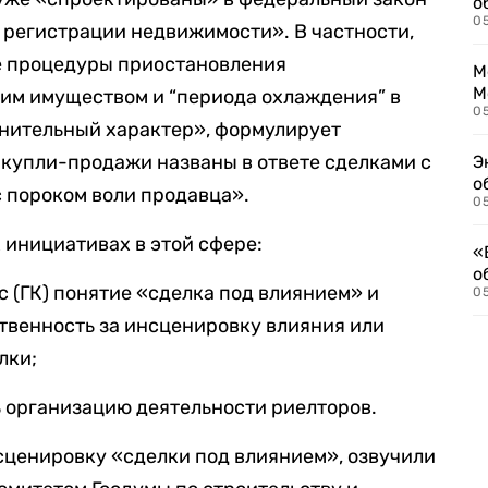
о
0
й регистрации недвижимости». В частности,
е процедуры приостановления
М
М
ким имуществом и “периода охлаждения” в
05
нительный характер», формулирует
 купли-продажи названы в ответе сделками с
Э
о
 пороком воли продавца».
05
 инициативах в этой сфере:
«
о
с (ГК) понятие «сделка под влиянием» и
05
твенность за инсценировку влияния или
лки;
ь организацию деятельности риелторов.
сценировку «сделки под влиянием», озвучили