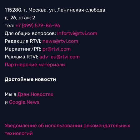
115280, г. Москва, ул. Ленинская слобода,
д. 26, этаж 2
тел:
+7 (499) 579-86-96
Для общих вопросов:
Infortvi@rtvi.com
Редакция RTVI:
news@rtvi.com
Маркетинг/PR:
pr@rtvi.com
Реклама RTVI:
adv-eu@rtvi.com
Партнерские материалы
Достойные новости
Мы в
Дзен.Новостях
и
Google.News
Уведомление об использовании рекомендательных
технологий