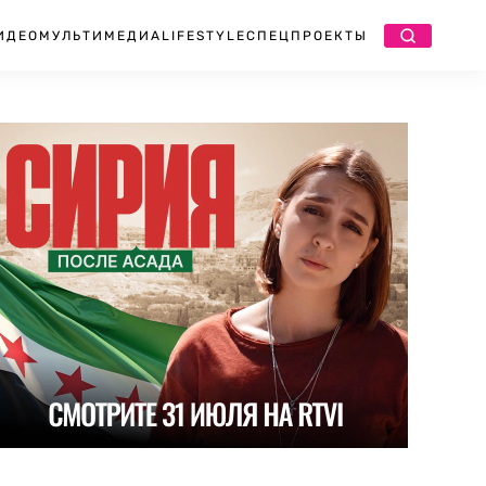
ИДЕО
МУЛЬТИМЕДИА
LIFESTYLE
СПЕЦПРОЕКТЫ