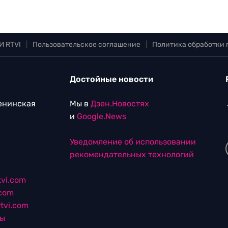
И RTVI
|
Пользовательское соглашение
|
Политика обработки
Достойные новости
Ленинская
Мы в
Дзен.Новостях
и
Google.News
Уведомление об использовании
рекомендательных технологий
vi.com
.com
tvi.com
лы