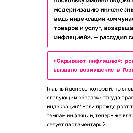
поскольку именно бюджет
модернизацию инженерных 
ведь индексация коммуна
товаров и услуг, возвращ
инфляцией», — рассудил с
«Скрывают инфляцию»: ре
вызвало возмущение в Гос
Главный вопрос, который, по сло
следующим образом: откуда прав
индексации? Если прежде рост т
темпам инфляции, теперь же влас
сетует парламентарий.