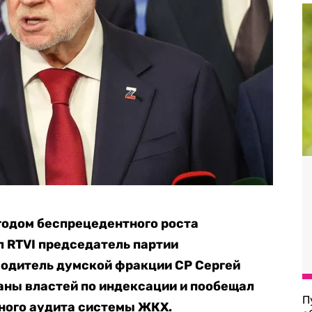
годом беспрецедентного роста
 RTVI председатель партии
водитель думской фракции СР Сергей
аны властей по индексации и пообещал
П
ного аудита системы ЖКХ.