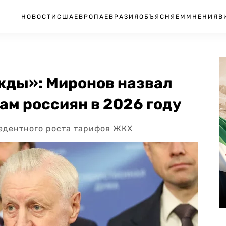
НОВОСТИ
США
ЕВРОПА
ЕВРАЗИЯ
ОБЪЯСНЯЕМ
МНЕНИЯ
В
жды»: Миронов назвал
ам россиян в 2026 году
цедентного роста тарифов ЖКХ