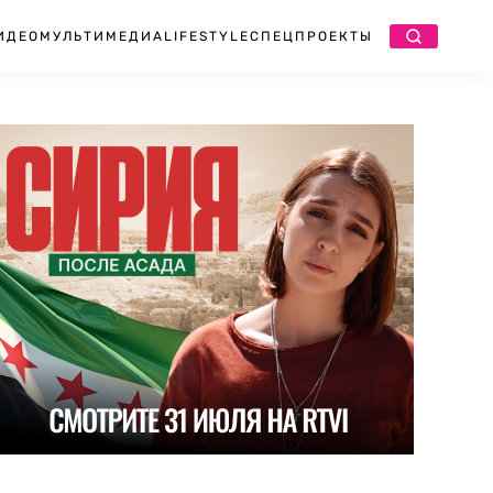
ИДЕО
МУЛЬТИМЕДИА
LIFESTYLE
СПЕЦПРОЕКТЫ