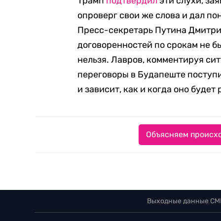
Трамп
подтвердил
эти слухи, зая
опроверг свои же слова и дал по
Пресс-секретарь Путина Дмитр
договоренностей по срокам не бы
нельзя. Лавров, комментируя си
переговоры в Будапеште поступи
и зависит, как и когда оно будет
Объясняем происхо
Выходные данные СМ