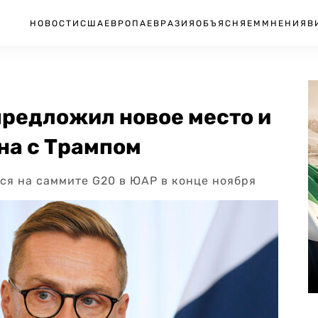
НОВОСТИ
США
ЕВРОПА
ЕВРАЗИЯ
ОБЪЯСНЯЕМ
МНЕНИЯ
В
редложил новое место и
на с Трампом
ься на саммите G20 в ЮАР в конце ноября