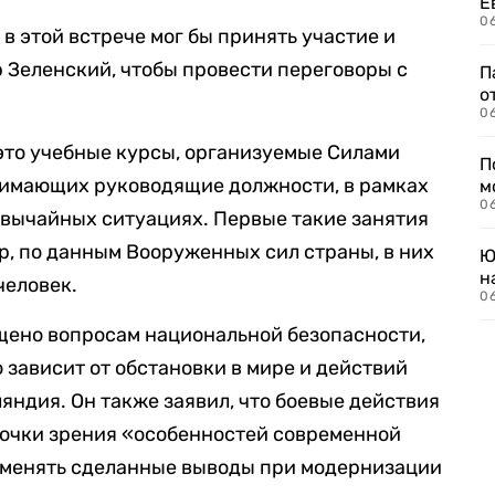
Е
06
в этой встрече мог бы принять участие и
 Зеленский, чтобы провести переговоры с
П
о
06
это учебные курсы, организуемые Силами
П
нимающих руководящие должности, в рамках
м
06
звычайных ситуациях. Первые такие занятия
пор, по данным Вооруженных сил страны, в них
Ю
н
человек.
06
щено вопросам национальной безопасности,
ю зависит от обстановки в мире и действий
яндия. Он также заявил, что боевые действия
точки зрения «особенностей современной
именять сделанные выводы при модернизации