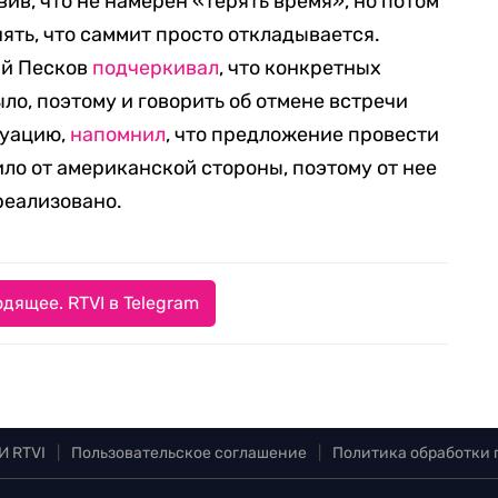
вив, что не намерен «терять время», но потом
нять, что саммит просто откладывается.
ий Песков
подчеркивал
, что конкретных
ло, поэтому и говорить об отмене встречи
туацию,
напомнил
, что предложение провести
ло от американской стороны, поэтому от нее
 реализовано.
дящее. RTVI в Telegram
И RTVI
|
Пользовательское соглашение
|
Политика обработки