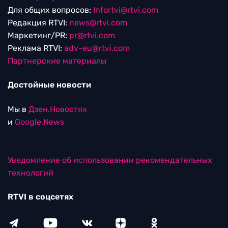
Для общих вопросов:
Infortvi@rtvi.com
Редакция RTVI:
news@rtvi.com
Маркетинг/PR:
pr@rtvi.com
Реклама RTVI:
adv-eu@rtvi.com
Партнерские материалы
Достойные новости
Мы в
Дзен.Новостях
и
Google.News
Уведомление об использовании рекомендательных
технологий
RTVI в соцсетях