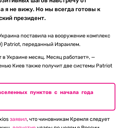
озитивных шагов навстречу от
а я не вижу. Но мы всегда готовы к
нский президент.
 Украина поставила на вооружение комплекс
 Patriot, переданный Израилем.
 в Украине месяц. Месяц работает», —
сенью Киев также получит две системы Patriot
аселенных пунктов с начала года
xios
заявил
, что чиновникам Кремля следует
ежищ,
допустив
удары по целям в России