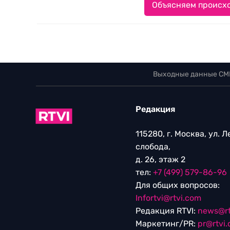
Объясняем происхо
Выходные данные СМ
Редакция
115280, г. Москва, ул. 
слобода,
д. 26, этаж 2
тел:
+7 (499) 579-86-96
Для общих вопросов:
Infortvi@rtvi.com
Редакция RTVI:
news@rt
Маркетинг/PR:
pr@rtvi