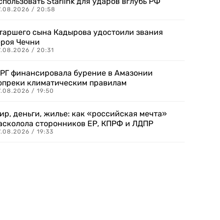
спользовать Starlink для ударов вглубь РФ
7.08.2026 / 20:58
таршего сына Кадырова удостоили звания
ероя Чечни
.08.2026 / 20:31
РГ финансировала бурение в Амазонии
опреки климатическим правилам
.08.2026 / 19:50
ир, деньги, жилье: как «российская мечта»
асколола сторонников ЕР, КПРФ и ЛДПР
.08.2026 / 19:33