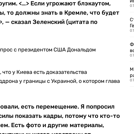
и
угим. <…> Если угрожают блэкаутом,
0
ы, то должны знать в Кремле, что будет
С
, — сказал Зеленский (цитата по
Г
07
Ф
вопрос с президентом США Дональдом
в
07
М
 что у Киева есть доказательства
р
дрона у границы с Украиной, о котором глава
07
овали, есть перемещение. Я попросил
илы показать кадры, потому что кто-то
ем. Есть фото и другие материалы,