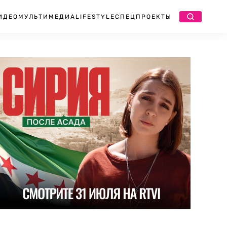
ИДЕО
МУЛЬТИМЕДИА
LIFESTYLE
СПЕЦПРОЕКТЫ