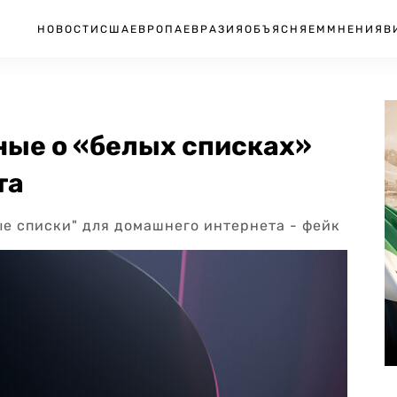
НОВОСТИ
США
ЕВРОПА
ЕВРАЗИЯ
ОБЪЯСНЯЕМ
МНЕНИЯ
В
ные о «белых списках»
та
ые списки" для домашнего интернета - фейк