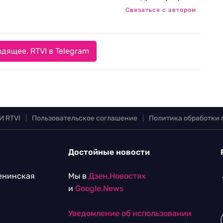
Связаться с автором
дящее. RTVI в Telegram
И RTVI
|
Пользовательское соглашение
|
Политика обработки
Достойные новости
Ленинская
Мы в
Дзен.Новостях
и
Google.News
Уведомление об использовании