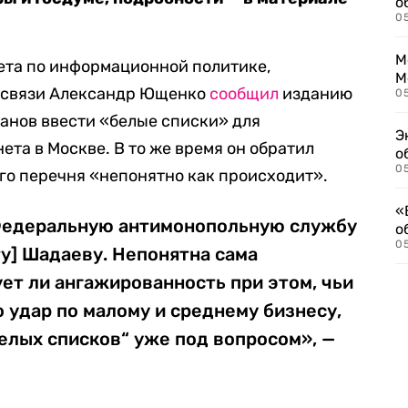
о
0
М
ета по информационной политике,
М
 связи Александр Ющенко
сообщил
изданию
05
ланов ввести «белые списки» для
Э
та в Москве. В то же время он обратил
о
05
го перечня «непонятно как происходит».
«
Федеральную антимонопольную службу
о
05
у] Шадаеву. Непонятна сама
ет ли ангажированность при этом, чьи
о удар по малому и среднему бизнесу,
елых списков“ уже под вопросом», —