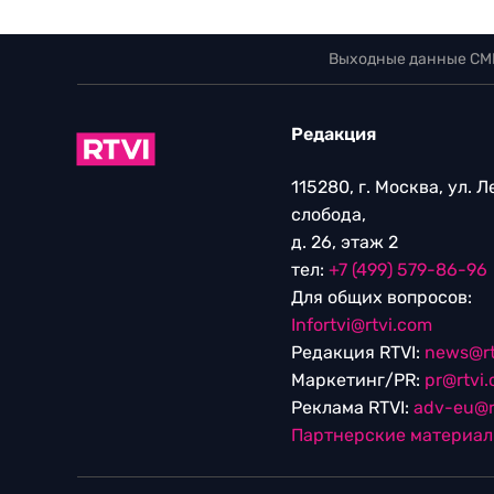
Выходные данные СМ
Редакция
115280, г. Москва, ул. 
слобода,
д. 26, этаж 2
тел:
+7 (499) 579-86-96
Для общих вопросов:
Infortvi@rtvi.com
Редакция RTVI:
news@rt
Маркетинг/PR:
pr@rtvi
Реклама RTVI:
adv-eu@r
Партнерские материа