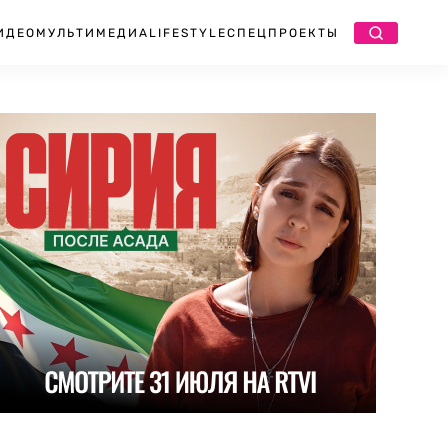
ИДЕО
МУЛЬТИМЕДИА
LIFESTYLE
СПЕЦПРОЕКТЫ