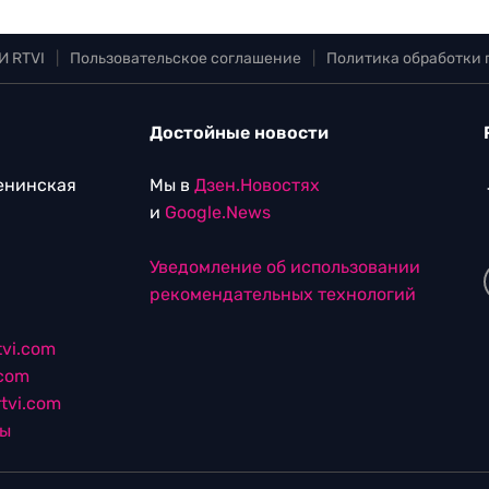
И RTVI
|
Пользовательское соглашение
|
Политика обработки
Достойные новости
Ленинская
Мы в
Дзен.Новостях
и
Google.News
Уведомление об использовании
рекомендательных технологий
vi.com
.com
tvi.com
лы