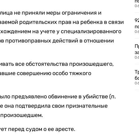
п
0
 лица не приняли меры ограничения и
9
аемой родительских прав на ребенка в связи
п
нахождением на учете у специализированного
0
ов противоправных действий в отношении
П
з
0
вать все обстоятельства произошедшего,
Т
вавшие совершению особо тяжкого
б
0
ыло предъявлено обвинение в убийстве (п.
росе она подтвердила свои признательные
о произошедшем.
ет перед судом о ее аресте.