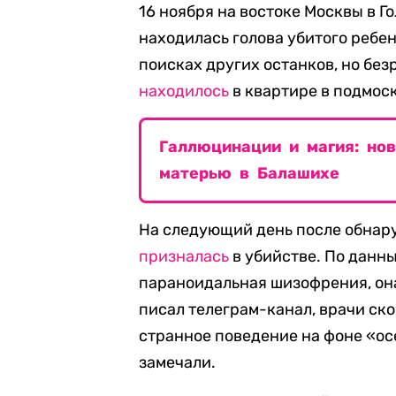
16 ноября на востоке Москвы в Г
находилась голова убитого ребе
поисках других останков, но без
находилось
в квартире в подмос
Галлюцинации и магия: но
матерью в Балашихе
На следующий день после обнару
призналась
в убийстве. По данн
параноидальная шизофрения, она 
писал телеграм-канал, врачи ск
странное поведение на фоне «ос
замечали.