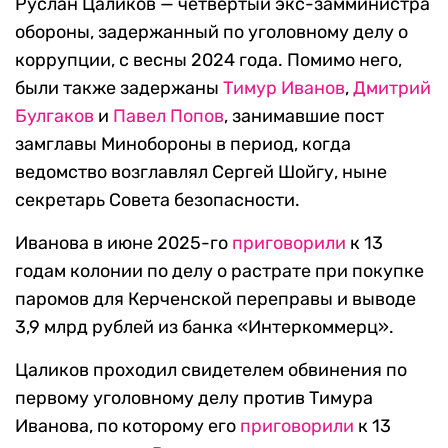
Руслан Цаликов — четвертый экс-замминистра
обороны, задержанный по уголовному делу о
коррупции, с весны 2024 года. Помимо него,
были также задержаны
Тимур
Иванов
,
Дмитрий
Булгаков
и
Павел Попов
, занимавшие пост
замглавы Минобороны в период, когда
ведомство возглавлял Сергей Шойгу, ныне
секретарь Совета безопасности.
Иванова в июне 2025-го
приговорили
к 13
годам колонии по делу о растрате при покупке
паромов для Керченской переправы и выводе
3,9 млрд рублей из банка «Интеркоммерц».
Цаликов проходил свидетелем обвинения по
первому уголовному делу против Тимура
Иванова, по которому его
приговорили
к 13