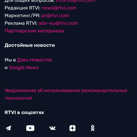
Для общих вопросов:
Infortvi@rtvi.com
Редакция RTVI:
news@rtvi.com
Маркетинг/PR:
pr@rtvi.com
Реклама RTVI:
adv-eu@rtvi.com
Партнерские материалы
Достойные новости
Мы в
Дзен.Новостях
и
Google.News
Уведомление об использовании рекомендательных
технологий
RTVI в соцсетях