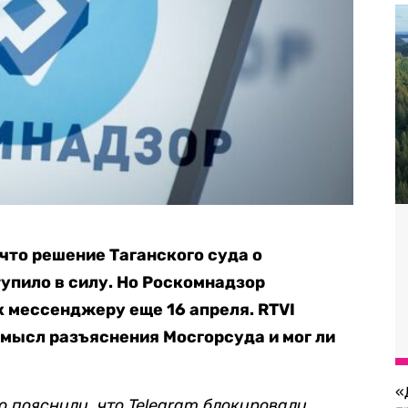
что решение Таганского суда о
тупило в силу. Но Роскомнадзор
к мессенджеру еще 16 апреля. RTVI
смысл разъяснения Мосгорсуда и мог ли
«
 пояснили, что Telegram блокировали