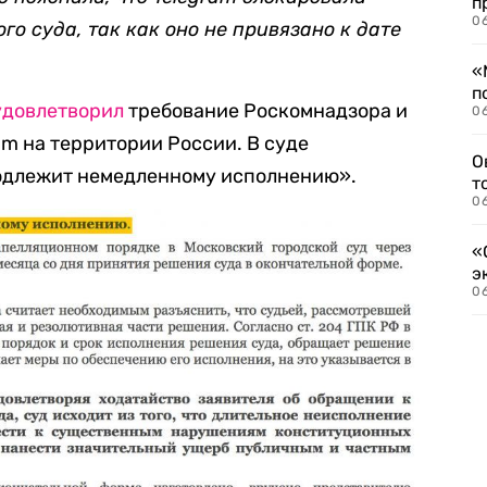
п
06
о суда, так как оно не привязано к дате
«
п
удовлетворил
требование Роскомнадзора и
06
am на территории России. В суде
О
подлежит немедленному исполнению».
т
06
«
э
06