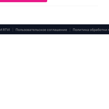
И RTVI
|
Пользовательское соглашение
|
Политика обработки
Достойные новости
Ленинская
Мы в
Дзен.Новостях
и
Google.News
Уведомление об использовании
рекомендательных технологий
vi.com
.com
tvi.com