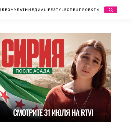
ИДЕО
МУЛЬТИМЕДИА
LIFESTYLE
СПЕЦПРОЕКТЫ