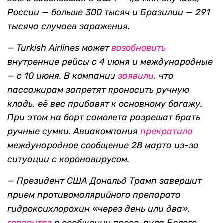
России — больше 300 тысяч и Бразилии — 291
тысяча случаев заражения.
— Turkish Airlines может
возобновить
внутренние рейсы с 4 июня и международные
— с 10 июня. В компании
заявили
, что
пассажирам запретят проносить ручную
кладь, её вес прибавят к основному багажу.
При этом на борт самолета разрешат брать
ручные сумки. Авиакомпания
прекратила
международное сообщение 28 марта из-за
ситуации с коронавирусом.
— Президент США Дональд Трамп завершит
прием
противомалярийного препарата
гидроксихлорохин «через день или два
»,
говорится
в сообщении пресс-пула Белого