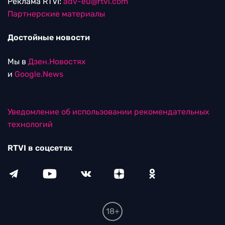
Реклама RTVI:
adv-eu@rtvi.com
Партнерские материалы
Достойные новости
Мы в
Дзен.Новостях
и
Google.News
Уведомление об использовании рекомендательных
технологий
RTVI в соцсетях
18+